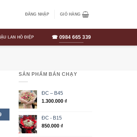
ĐĂNG NHẬP
GIỎ HÀNG
☎ 0984 665 339
ẬU LAN HỒ ĐIỆP
SẢN PHẨM BÁN CHẠY
ĐC – B45
1.300.000
₫
9
ĐC - B15
850.000
₫