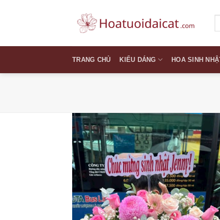
Skip
to
T
k
content
TRANG CHỦ
KIỂU DÁNG
HOA SINH NHẬ