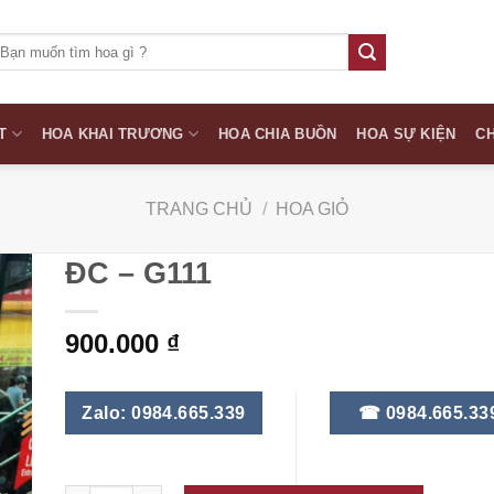
ìm
iếm:
T
HOA KHAI TRƯƠNG
HOA CHIA BUỒN
HOA SỰ KIỆN
CH
TRANG CHỦ
/
HOA GIỎ
ĐC – G111
900.000
₫
Zalo: 0984.665.339
☎ 0984.665.33