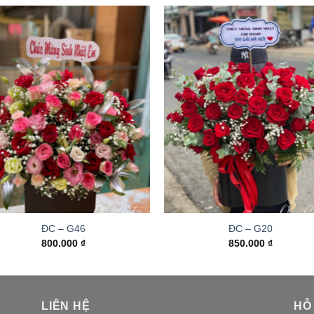
ĐC – G46
ĐC – G20
800.000
₫
850.000
₫
LIÊN HỆ
HỖ