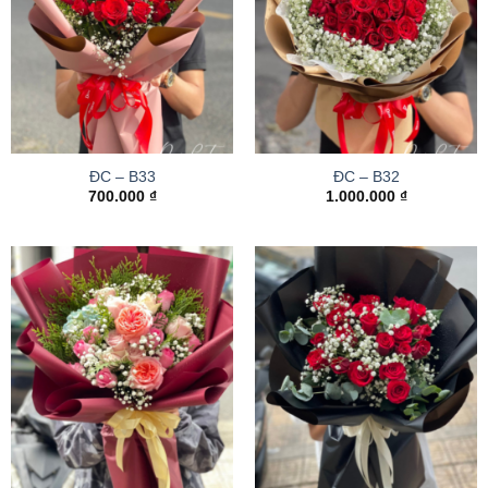
ĐC – B33
ĐC – B32
700.000
₫
1.000.000
₫