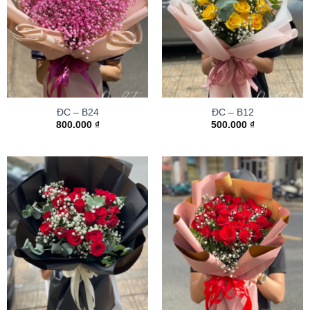
ĐC – B24
ĐC – B12
800.000
₫
500.000
₫