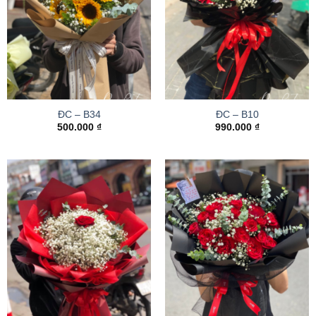
ĐC – B34
ĐC – B10
500.000
₫
990.000
₫