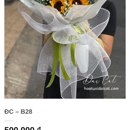
ĐC – B28