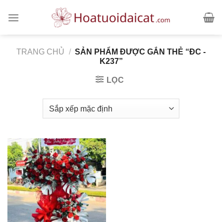
Skip
to
content
TRANG CHỦ
/
SẢN PHẨM ĐƯỢC GẮN THẺ “ĐC -
K237”
LỌC