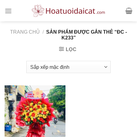
Skip
to
content
TRANG CHỦ
/
SẢN PHẨM ĐƯỢC GẮN THẺ “ĐC -
K233”
LỌC