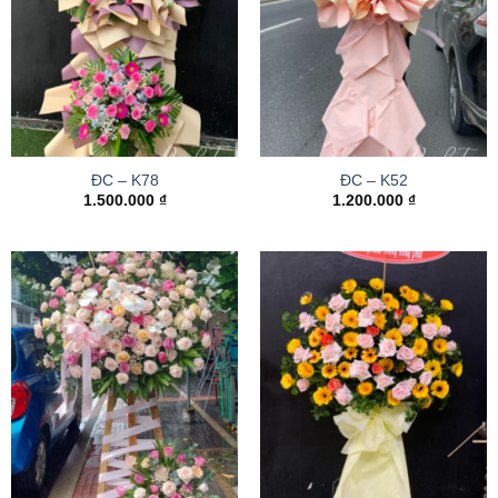
ĐC – K78
ĐC – K52
1.500.000
₫
1.200.000
₫