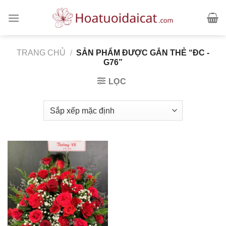
Skip
to
content
TRANG CHỦ
/
SẢN PHẨM ĐƯỢC GẮN THẺ “ĐC -
G76”
LỌC