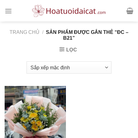
Skip
to
content
TRANG CHỦ
/
SẢN PHẨM ĐƯỢC GẮN THẺ “ĐC –
B21”
LỌC