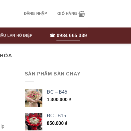
ĐĂNG NHẬP
GIỎ HÀNG
☎ 0984 665 339
ẬU LAN HỒ ĐIỆP
 HÒA
SẢN PHẨM BÁN CHẠY
ĐC – B45
1.300.000
₫
ĐC - B15
850.000
₫
dịp