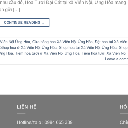
c nhu cầu đó, Hoa Tươi Đại Cát tại xã Viên Nội, Ứng Hòa mang
ạn gửi […]
CONTINUE READING
→
 Viên Nội Ứng Hòa
,
Cửa hàng hoa Xã Viên Nội Ứng Hòa
,
Đặt hoa tại Xã Viên
,
Shop hoa ở Xã Viên Nội Ứng Hòa
,
Shop hoa tại Xã Viên Nội Ứng Hòa
,
Shop
Ứng Hòa
,
Tiệm hoa tươi ở Xã Viên Nội Ứng Hòa
,
Tiệm hoa tươi Xã Viên Nội
Leave a com
LIÊN HỆ
HỖ
Hotline/zalo :
0984 665 339
Chí