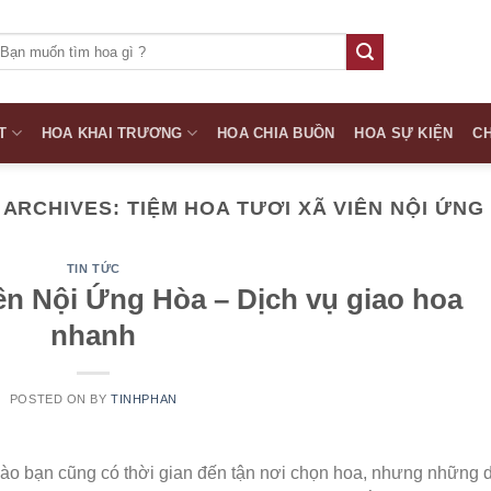
ìm
iếm:
T
HOA KHAI TRƯƠNG
HOA CHIA BUỒN
HOA SỰ KIỆN
CH
 ARCHIVES:
TIỆM HOA TƯƠI XÃ VIÊN NỘI ỨNG
TIN TỨC
ên Nội Ứng Hòa – Dịch vụ giao hoa
nhanh
POSTED ON
BY
TINHPHAN
 nào bạn cũng có thời gian đến tận nơi chọn hoa, nhưng những 