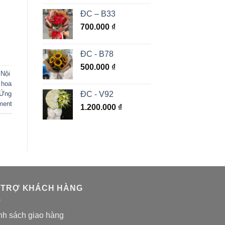
ĐC – B33
700.000
₫
ĐC - B78
500.000
₫
 Nội
 hoa
ĐC - V92
 Ứng
ment
1.200.000
₫
 TRỢ KHÁCH HÀNG
nh sách giao hàng