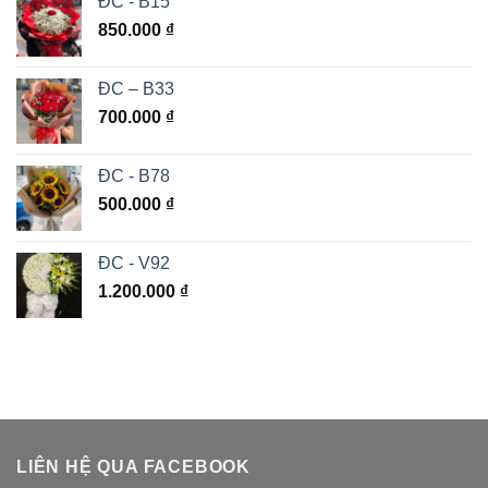
ĐC - B15
850.000
₫
ĐC – B33
700.000
₫
ĐC - B78
500.000
₫
ĐC - V92
1.200.000
₫
LIÊN HỆ QUA FACEBOOK