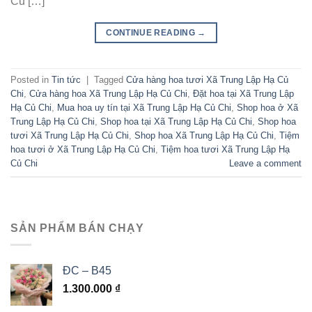
Củ […]
CONTINUE READING
→
Posted in
Tin tức
|
Tagged
Cửa hàng hoa tươi Xã Trung Lập Hạ Củ
Chi
,
Cửa hàng hoa Xã Trung Lập Hạ Củ Chi
,
Đặt hoa tại Xã Trung Lập
Hạ Củ Chi
,
Mua hoa uy tín tại Xã Trung Lập Hạ Củ Chi
,
Shop hoa ở Xã
Trung Lập Hạ Củ Chi
,
Shop hoa tại Xã Trung Lập Hạ Củ Chi
,
Shop hoa
tươi Xã Trung Lập Hạ Củ Chi
,
Shop hoa Xã Trung Lập Hạ Củ Chi
,
Tiệm
hoa tươi ở Xã Trung Lập Hạ Củ Chi
,
Tiệm hoa tươi Xã Trung Lập Hạ
Củ Chi
Leave a comment
SẢN PHẨM BÁN CHẠY
ĐC – B45
1.300.000
₫