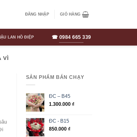
ĐĂNG NHẬP
GIỎ HÀNG
☎ 0984 665 339
ẬU LAN HỒ ĐIỆP
 VÌ
SẢN PHẨM BÁN CHẠY
ĐC – B45
1.300.000
₫
ĐC - B15
 sâu
850.000
₫
ời