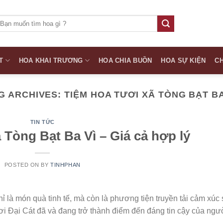
ìm
iếm:
T
HOA KHAI TRƯƠNG
HOA CHIA BUỒN
HOA SỰ KIỆN
CH
G ARCHIVES:
TIỆM HOA TƯƠI XÃ TÒNG BẠT BA
TIN TỨC
 Tòng Bạt Ba Vì – Giá cả hợp lý
POSTED ON
BY
TINHPHAN
ỉ là món quà tinh tế, mà còn là phương tiện truyền tải cảm xúc
ơi Đại Cát đã và đang trở thành điểm đến đáng tin cậy của ngư