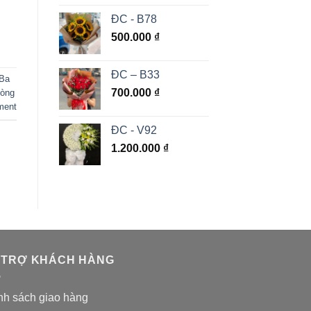
ĐC - B78
500.000
₫
ĐC – B33
 Ba
700.000
₫
Tòng
ment
ĐC - V92
1.200.000
₫
 TRỢ KHÁCH HÀNG
nh sách giao hàng