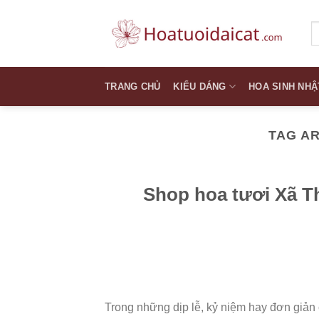
Skip
to
T
k
content
TRANG CHỦ
KIỂU DÁNG
HOA SINH NHẬ
TAG A
Shop hoa tươi Xã T
Trong những dịp lễ, kỷ niệm hay đơn giản c