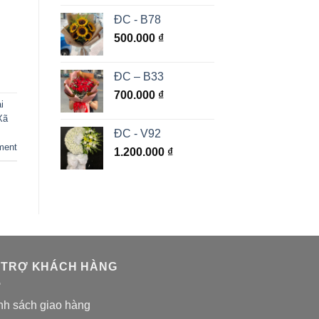
ĐC - B78
500.000
₫
ĐC – B33
700.000
₫
i
Xã
ĐC - V92
ment
1.200.000
₫
 TRỢ KHÁCH HÀNG
nh sách giao hàng