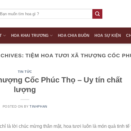
ìm
iếm:
T
HOA KHAI TRƯƠNG
HOA CHIA BUỒN
HOA SỰ KIỆN
CH
RCHIVES:
TIỆM HOA TƯƠI XÃ THƯỢNG CỐC PH
TIN TỨC
hượng Cốc Phúc Thọ – Uy tín chất
lượng
POSTED ON
BY
TINHPHAN
hỉ là lời chúc mừng thân mật, hoa tươi luôn là món quà tinh tế