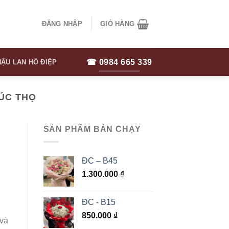
ĐĂNG NHẬP
GIỎ HÀNG
☎ 0984 665 339
ẬU LAN HỒ ĐIỆP
ÚC THỌ
SẢN PHẨM BÁN CHẠY
ĐC – B45
1.300.000
₫
ĐC - B15
850.000
₫
 và