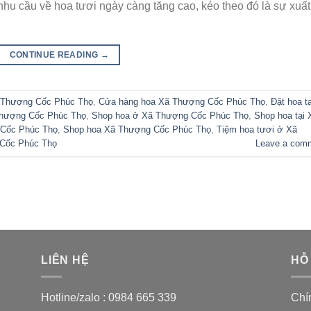
hu cầu về hoa tươi ngày càng tăng cao, kéo theo đó là sự xuất
CONTINUE READING
→
 Thượng Cốc Phúc Thọ
,
Cửa hàng hoa Xã Thượng Cốc Phúc Thọ
,
Đặt hoa tạ
 Thượng Cốc Phúc Thọ
,
Shop hoa ở Xã Thượng Cốc Phúc Thọ
,
Shop hoa tại 
 Cốc Phúc Thọ
,
Shop hoa Xã Thượng Cốc Phúc Thọ
,
Tiệm hoa tươi ở Xã
 Cốc Phúc Thọ
Leave a com
LIÊN HỆ
HỖ
Hotline/zalo :
0984 665 339
Chí