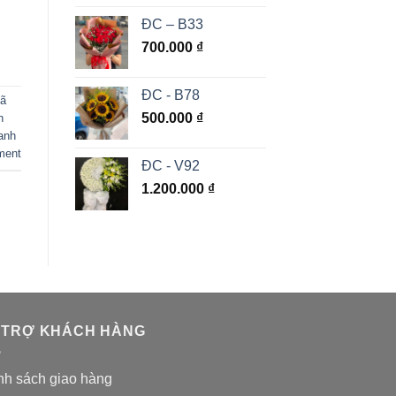
ĐC – B33
700.000
₫
ĐC - B78
Xã
500.000
₫
h
anh
ment
ĐC - V92
1.200.000
₫
 TRỢ KHÁCH HÀNG
nh sách giao hàng