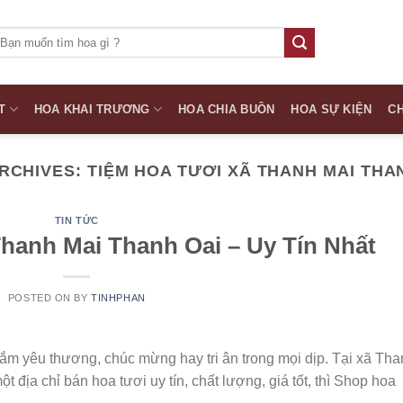
ìm
iếm:
T
HOA KHAI TRƯƠNG
HOA CHIA BUỒN
HOA SỰ KIỆN
CH
RCHIVES:
TIỆM HOA TƯƠI XÃ THANH MAI THA
TIN TỨC
hanh Mai Thanh Oai – Uy Tín Nhất
POSTED ON
BY
TINHPHAN
 gắm yêu thương, chúc mừng hay tri ân trong mọi dịp. Tại xã Th
 địa chỉ bán hoa tươi uy tín, chất lượng, giá tốt, thì Shop hoa