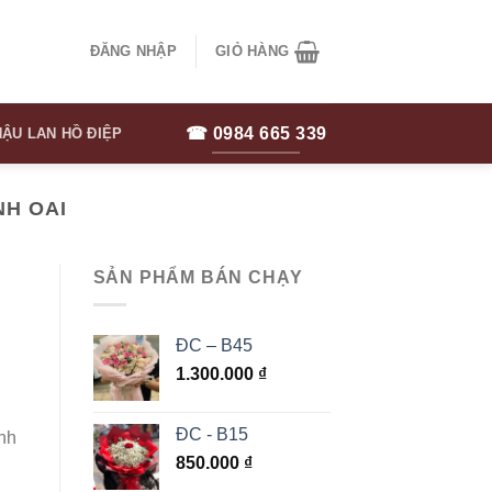
ĐĂNG NHẬP
GIỎ HÀNG
☎ 0984 665 339
ẬU LAN HỒ ĐIỆP
NH OAI
SẢN PHẨM BÁN CHẠY
ĐC – B45
1.300.000
₫
ĐC - B15
anh
850.000
₫