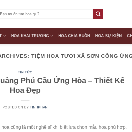
ìm
iếm:
T
HOA KHAI TRƯƠNG
HOA CHIA BUỒN
HOA SỰ KIỆN
CH
ARCHIVES:
TIỆM HOA TƯƠI XÃ SƠN CÔNG ỨN
TIN TỨC
uảng Phú Cầu Ứng Hòa – Thiết Kế
Hoa Đẹp
POSTED ON
BY
TINHPHAN
 hoa cũng là một nghệ sĩ khi biết lựa chọn mẫu hoa phù hợp,