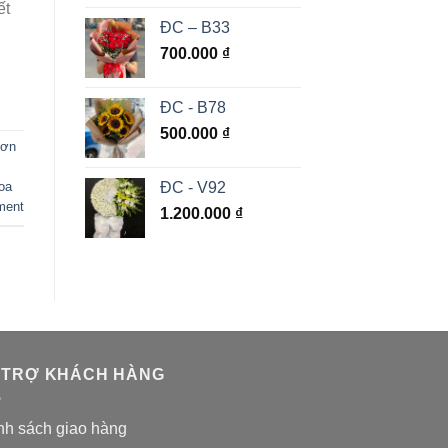
ết
ĐC – B33
700.000
₫
ĐC - B78
500.000
₫
Sơn
ĐC - V92
oa
ment
1.200.000
₫
 TRỢ KHÁCH HÀNG
nh sách giao hàng