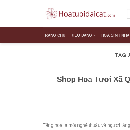
Skip
to
T
k
content
TRANG CHỦ
KIỂU DÁNG
HOA SINH NHẬ
TAG 
Shop Hoa Tươi Xã Q
Tặng hoa là một nghệ thuật, và người tặng