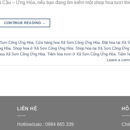
ú Cầu – Ứng Hòa, nếu bạn đang tìm kiếm một shop hoa tươi thi
CONTINUE READING
→
ã Sơn Công Ứng Hòa
,
Cửa hàng hoa Xã Sơn Công Ứng Hòa
,
Đặt hoa tại Xã 
ng Hòa
,
Shop hoa ở Xã Sơn Công Ứng Hòa
,
Shop hoa tại Xã Sơn Công Ứng
hoa Xã Sơn Công Ứng Hòa
,
Tiệm hoa tươi ở Xã Sơn Công Ứng Hòa
,
Tiệm h
Leave a com
LIÊN HỆ
HỖ
Hotline/zalo :
0984 665 339
Chí