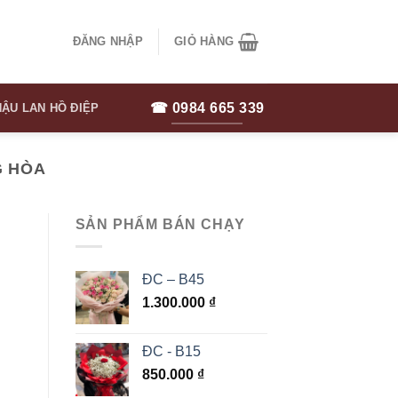
ĐĂNG NHẬP
GIỎ HÀNG
☎ 0984 665 339
ẬU LAN HỒ ĐIỆP
G HÒA
SẢN PHẨM BÁN CHẠY
ĐC – B45
1.300.000
₫
ĐC - B15
850.000
₫