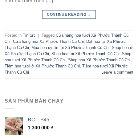
như một điểm đến […]
CONTINUE READING
→
Posted in
Tin tức
|
Tagged
Cửa hàng hoa tươi Xã Phước Thạnh Củ
Chi
,
Cửa hàng hoa Xã Phước Thạnh Củ Chi
,
Đặt hoa tại Xã Phước
Thạnh Củ Chi
,
Mua hoa uy tín tại Xã Phước Thạnh Củ Chi
,
Shop hoa ở
Xã Phước Thạnh Củ Chi
,
Shop hoa tại Xã Phước Thạnh Củ Chi
,
Shop
hoa tươi Xã Phước Thạnh Củ Chi
,
Shop hoa Xã Phước Thạnh Củ Chi
,
Tiệm hoa tươi ở Xã Phước Thạnh Củ Chi
,
Tiệm hoa tươi Xã Phước
Thạnh Củ Chi
Leave a comment
SẢN PHẨM BÁN CHẠY
ĐC – B45
1.300.000
₫