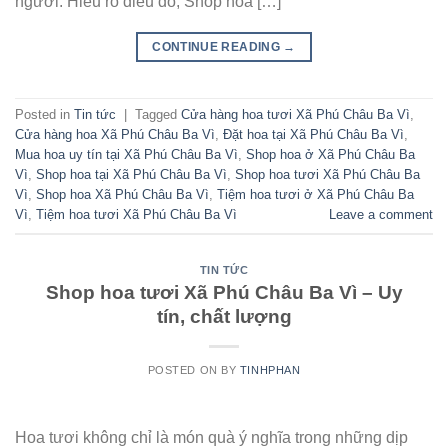
người. Hiểu rõ điều đó, Shop hoa […]
CONTINUE READING
→
Posted in
Tin tức
|
Tagged
Cửa hàng hoa tươi Xã Phú Châu Ba Vì
,
Cửa hàng hoa Xã Phú Châu Ba Vì
,
Đặt hoa tại Xã Phú Châu Ba Vì
,
Mua hoa uy tín tại Xã Phú Châu Ba Vì
,
Shop hoa ở Xã Phú Châu Ba
Vì
,
Shop hoa tại Xã Phú Châu Ba Vì
,
Shop hoa tươi Xã Phú Châu Ba
Vì
,
Shop hoa Xã Phú Châu Ba Vì
,
Tiệm hoa tươi ở Xã Phú Châu Ba
Vì
,
Tiệm hoa tươi Xã Phú Châu Ba Vì
Leave a comment
TIN TỨC
Shop hoa tươi Xã Phú Châu Ba Vì – Uy
tín, chất lượng
POSTED ON
BY
TINHPHAN
Hoa tươi không chỉ là món quà ý nghĩa trong những dịp