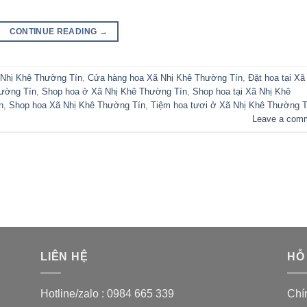
CONTINUE READING
→
 Nhị Khê Thường Tín
,
Cửa hàng hoa Xã Nhị Khê Thường Tín
,
Đặt hoa tại Xã
hường Tín
,
Shop hoa ở Xã Nhị Khê Thường Tín
,
Shop hoa tại Xã Nhị Khê
n
,
Shop hoa Xã Nhị Khê Thường Tín
,
Tiệm hoa tươi ở Xã Nhị Khê Thường T
Leave a com
LIÊN HỆ
HỖ
Hotline/zalo :
0984 665 339
Chí