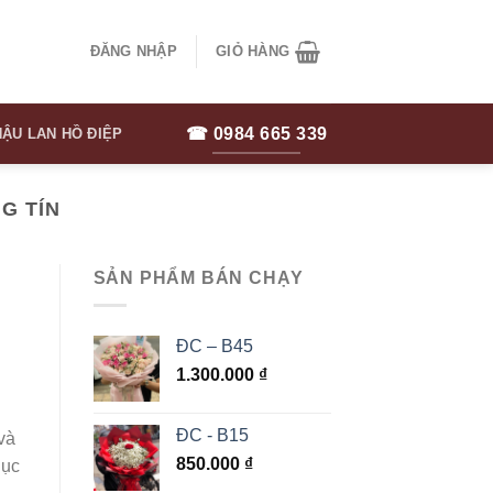
ĐĂNG NHẬP
GIỎ HÀNG
☎ 0984 665 339
ẬU LAN HỒ ĐIỆP
G TÍN
SẢN PHẨM BÁN CHẠY
ĐC – B45
1.300.000
₫
ĐC - B15
và
850.000
₫
hục