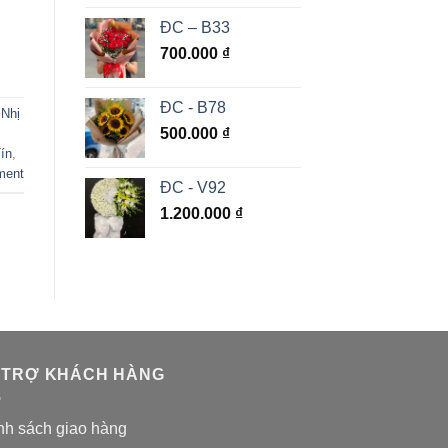
ĐC – B33
700.000
₫
ĐC - B78
 Nhị
500.000
₫
ín
,
ment
ĐC - V92
1.200.000
₫
 TRỢ KHÁCH HÀNG
nh sách giao hàng