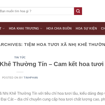
ìm
iếm:
T
HOA KHAI TRƯƠNG
HOA CHIA BUỒN
HOA SỰ KIỆN
CH
ARCHIVES:
TIỆM HOA TƯƠI XÃ NHỊ KHÊ THƯỜN
TIN TỨC
 Khê Thường Tín – Cam kết hoa tươi
POSTED ON
BY
TINHPHAN
ã Nhị Khê Thường Tín với tiêu chí hoa tươi lâu, kiểu dáng đẹp 
 Đại Cát – địa chỉ chuyên cung cấp hoa tươi chất lượng cao, p