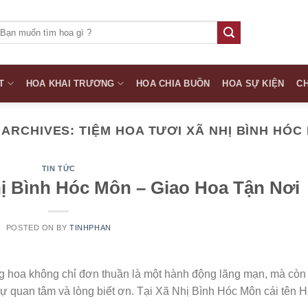
ìm
iếm:
T
HOA KHAI TRƯƠNG
HOA CHIA BUỒN
HOA SỰ KIỆN
CH
 ARCHIVES:
TIỆM HOA TƯƠI XÃ NHỊ BÌNH HÓC
TIN TỨC
ị Bình Hóc Môn – Giao Hoa Tận Nơi
POSTED ON
BY
TINHPHAN
ng hoa không chỉ đơn thuần là một hành động lãng mạn, mà còn 
ự quan tâm và lòng biết ơn. Tại Xã Nhị Bình Hóc Môn cái tên 