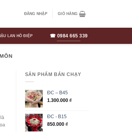
ĐĂNG NHẬP
GIỎ HÀNG
☎ 0984 665 339
ẬU LAN HỒ ĐIỆP
 MÔN
SẢN PHẨM BÁN CHẠY
ĐC – B45
1.300.000
₫
ĐC - B15
là
850.000
₫
Hoa