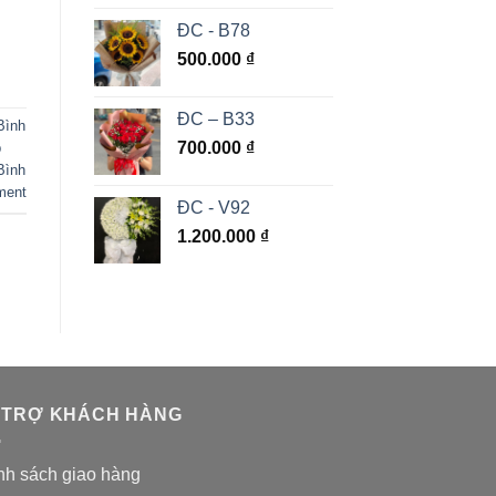
ĐC - B78
500.000
₫
ĐC – B33
Bình
700.000
₫
p
Bình
ment
ĐC - V92
1.200.000
₫
 TRỢ KHÁCH HÀNG
nh sách giao hàng