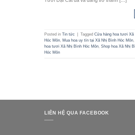
Tươi Đại Cát đã và đang trở thành […]
Posted in
Tin tức
|
Tagged
Cửa hàng hoa tươi Xã
Hóc Môn
,
Mua hoa uy tín tại Xã Nhị Bình Hóc Môn
hoa tươi Xã Nhị Bình Hóc Môn
,
Shop hoa Xã Nhị B
Hóc Môn
LIÊN HỆ QUA FACEBOOK