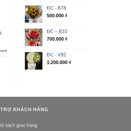
ĐC - B78
500.000
₫
ĐC – B33
ã
700.000
₫
ment
ĐC - V92
1.200.000
₫
 TRỢ KHÁCH HÀNG
nh sách giao hàng