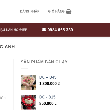
ĐĂNG NHẬP
GIỎ HÀNG
☎ 0984 665 339
ẬU LAN HỒ ĐIỆP
NG ANH
SẢN PHẨM BÁN CHẠY
ĐC – B45
1.300.000
₫
ĐC - B15
 tôn
850.000
₫