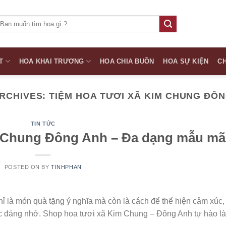
ìm
iếm:
T
HOA KHAI TRƯƠNG
HOA CHIA BUỒN
HOA SỰ KIỆN
CH
ARCHIVES:
TIỆM HOA TƯƠI XÃ KIM CHUNG ĐÔ
TIN TỨC
m Chung Đông Anh – Đa dạng mẫu mã
POSTED ON
BY
TINHPHAN
hỉ là món quà tặng ý nghĩa mà còn là cách để thể hiện cảm xúc,
c đáng nhớ. Shop hoa tươi xã Kim Chung – Đông Anh tự hào là