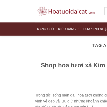
Skip
to
T
k
content
TRANG CHỦ
KIỂU DÁNG
HOA SINH NHẬ
TAG 
Shop hoa tươi xã Ki
Trong đời sống hiện đại, hoa tươi không c
vinh vẻ đẹp và lưu giữ những khoảnh khắ