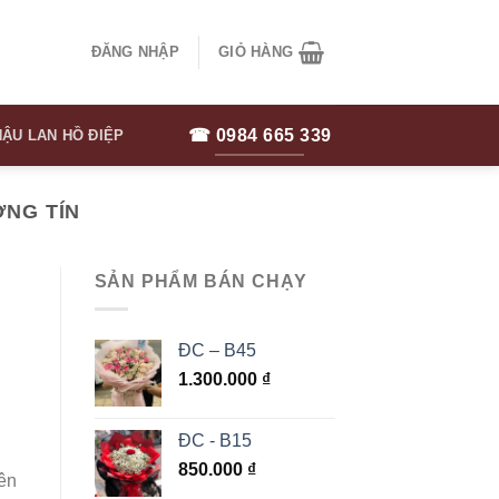
ĐĂNG NHẬP
GIỎ HÀNG
☎ 0984 665 339
ẬU LAN HỒ ĐIỆP
ỜNG TÍN
SẢN PHẨM BÁN CHẠY
ĐC – B45
1.300.000
₫
ĐC - B15
850.000
₫
yên