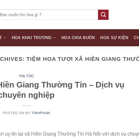
ìm
iếm:
T
HOA KHAI TRƯƠNG
HOA CHIA BUỒN
HOA SỰ KIỆN
CH
RCHIVES:
TIỆM HOA TƯƠI XÃ HIỀN GIANG THƯ
TIN TỨC
Hiền Giang Thường Tín – Dịch vụ
chuyên nghiệp
POSTED ON
BY
TINHPHAN
ơi uy tín tại xã Hiền Giang Thường Tín Hà Nội với dịch vụ chu