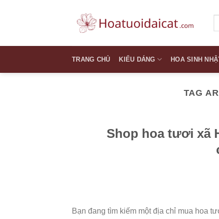
Skip
to
T
k
content
TRANG CHỦ
KIỂU DÁNG
HOA SINH NHẬ
TAG A
Shop hoa tươi xã 
Bạn đang tìm kiếm một địa chỉ mua hoa tư