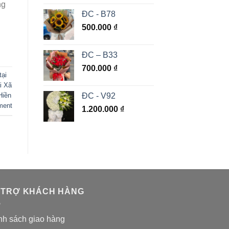
ng
ĐC - B78
500.000
₫
ĐC – B33
700.000
₫
tại
i Xã
ĐC - V92
Hiền
ment
1.200.000
₫
 TRỢ KHÁCH HÀNG
nh sách giao hàng