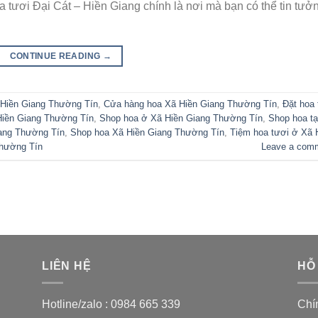
 tươi Đại Cát – Hiền Giang chính là nơi mà bạn có thể tin tưở
CONTINUE READING
→
 Hiền Giang Thường Tín
,
Cửa hàng hoa Xã Hiền Giang Thường Tín
,
Đặt hoa 
 Hiền Giang Thường Tín
,
Shop hoa ở Xã Hiền Giang Thường Tín
,
Shop hoa tạ
iang Thường Tín
,
Shop hoa Xã Hiền Giang Thường Tín
,
Tiệm hoa tươi ở Xã 
Thường Tín
Leave a com
LIÊN HỆ
HỖ
Hotline/zalo :
0984 665 339
Chí