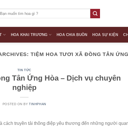
ìm
iếm:
T
HOA KHAI TRƯƠNG
HOA CHIA BUỒN
HOA SỰ KIỆN
CH
ARCHIVES:
TIỆM HOA TƯƠI XÃ ĐỒNG TÂN ỨN
TIN TỨC
ồng Tân Ứng Hòa – Dịch vụ chuyên
nghiệp
POSTED ON
BY
TINHPHAN
 là cách truyền tải thông điệp yêu thương đến những người qua