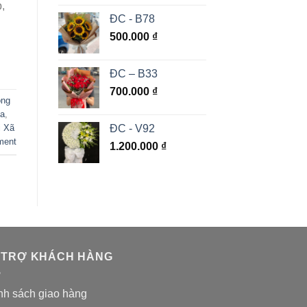
,
ĐC - B78
500.000
₫
ĐC – B33
700.000
₫
ồng
òa
,
ĐC - V92
i Xã
ment
1.200.000
₫
 TRỢ KHÁCH HÀNG
nh sách giao hàng