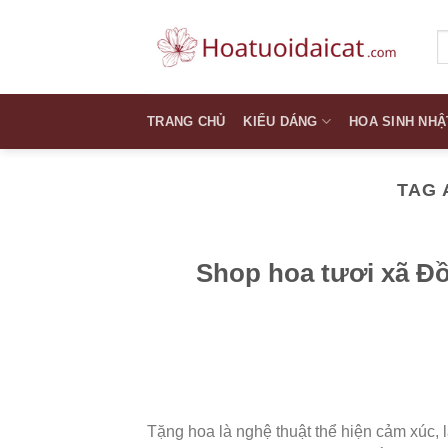
Skip
to
T
k
content
TRANG CHỦ
KIỂU DÁNG
HOA SINH NHẬ
TAG 
Shop hoa tươi xã Đ
Tặng hoa là nghệ thuật thể hiện cảm xúc,