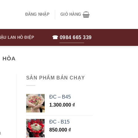
ĐĂNG NHẬP
GIỎ HÀNG
☎ 0984 665 339
ẬU LAN HỒ ĐIỆP
G HÒA
SẢN PHẨM BÁN CHẠY
ĐC – B45
1.300.000
₫
ĐC - B15
850.000
₫
n