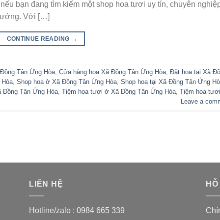
nếu bạn đang tìm kiếm một shop hoa tươi uy tín, chuyên nghiệp
 tưởng. Với […]
CONTINUE READING
→
 Đồng Tân Ứng Hòa
,
Cửa hàng hoa Xã Đồng Tân Ứng Hòa
,
Đặt hoa tại Xã Đ
g Hòa
,
Shop hoa ở Xã Đồng Tân Ứng Hòa
,
Shop hoa tại Xã Đồng Tân Ứng H
ã Đồng Tân Ứng Hòa
,
Tiệm hoa tươi ở Xã Đồng Tân Ứng Hòa
,
Tiệm hoa tươ
Leave a com
LIÊN HỆ
HỖ
Hotline/zalo :
0984 665 339
Chí