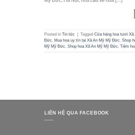
Mỹ Đức, Hà Nội, nhu cầu về hoa […]
Posted in
Tin tức
|
Tagged
Cửa hàng hoa tươi X
Đức
,
Mua hoa uy tín tại Xã An Mỹ Mỹ Đức
,
Shop h
Mỹ Mỹ Đức
,
Shop hoa Xã An Mỹ Mỹ Đức
,
Tiệm ho
LIÊN HỆ QUA FACEBOOK