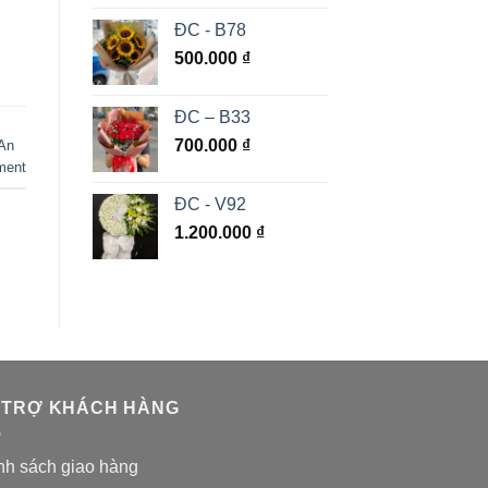
ĐC - B78
500.000
₫
ĐC – B33
700.000
₫
 An
ment
ĐC - V92
1.200.000
₫
 TRỢ KHÁCH HÀNG
nh sách giao hàng