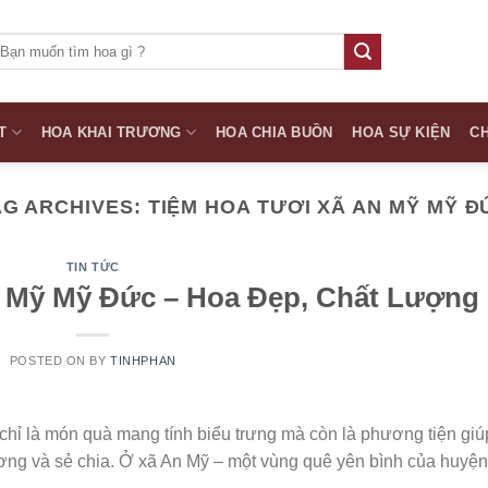
ìm
iếm:
T
HOA KHAI TRƯƠNG
HOA CHIA BUỒN
HOA SỰ KIỆN
CH
AG ARCHIVES:
TIỆM HOA TƯƠI XÃ AN MỸ MỸ Đ
TIN TỨC
 Mỹ Mỹ Đức – Hoa Đẹp, Chất Lượng
POSTED ON
BY
TINHPHAN
chỉ là món quà mang tính biểu trưng mà còn là phương tiện giú
ương và sẻ chia. Ở xã An Mỹ – một vùng quê yên bình của huyện