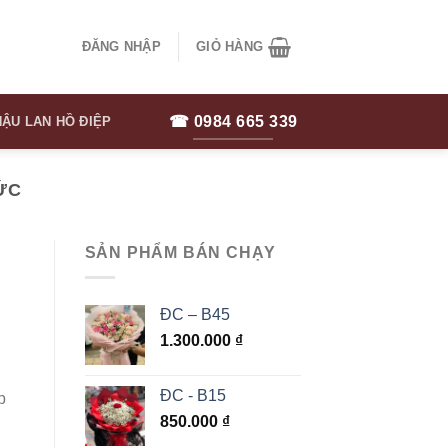
ĐĂNG NHẬP
GIỎ HÀNG
☎ 0984 665 339
ẬU LAN HỒ ĐIỆP
ỨC
SẢN PHẨM BÁN CHẠY
ĐC – B45
1.300.000
₫
ĐC - B15
p
850.000
₫