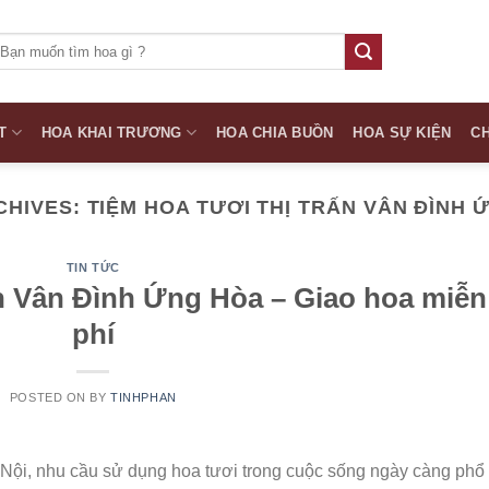
ìm
iếm:
T
HOA KHAI TRƯƠNG
HOA CHIA BUỒN
HOA SỰ KIỆN
CH
CHIVES:
TIỆM HOA TƯƠI THỊ TRẤN VÂN ĐÌNH 
TIN TỨC
ấn Vân Đình Ứng Hòa – Giao hoa miễn
phí
POSTED ON
BY
TINHPHAN
 Nội, nhu cầu sử dụng hoa tươi trong cuộc sống ngày càng phổ