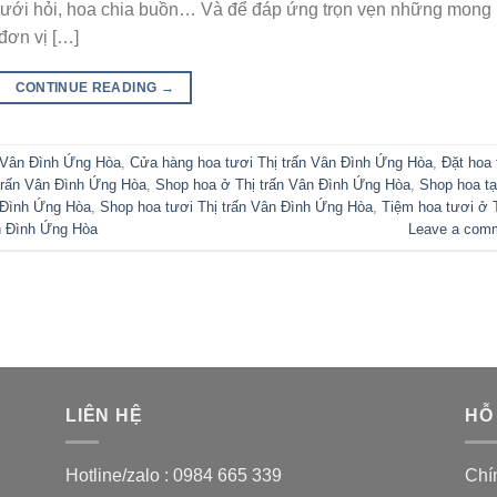
 cưới hỏi, hoa chia buồn… Và để đáp ứng trọn vẹn những mong
đơn vị […]
CONTINUE READING
→
 Vân Đình Ứng Hòa
,
Cửa hàng hoa tươi Thị trấn Vân Đình Ứng Hòa
,
Đặt hoa 
 trấn Vân Đình Ứng Hòa
,
Shop hoa ở Thị trấn Vân Đình Ứng Hòa
,
Shop hoa tạ
 Đình Ứng Hòa
,
Shop hoa tươi Thị trấn Vân Đình Ứng Hòa
,
Tiệm hoa tươi ở 
ân Đình Ứng Hòa
Leave a com
LIÊN HỆ
HỖ
Hotline/zalo :
0984 665 339
Chí