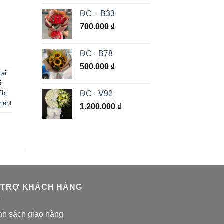
ĐC – B33
700.000
₫
ĐC - B78
500.000
₫
tại
i
ĐC - V92
Thị
ment
1.200.000
₫
 TRỢ KHÁCH HÀNG
nh sách giao hàng