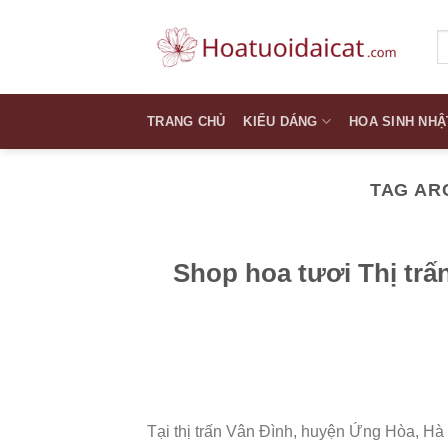
Skip
to
T
k
content
TRANG CHỦ
KIỂU DÁNG
HOA SINH NHẬ
TAG AR
Shop hoa tươi Thị tr
Tại thị trấn Vân Đình, huyện Ứng Hòa, Hà