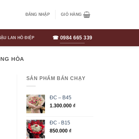
ĐĂNG NHẬP
GIỎ HÀNG
☎ 0984 665 339
ẬU LAN HỒ ĐIỆP
ỨNG HÒA
SẢN PHẨM BÁN CHẠY
ĐC – B45
1.300.000
₫
ĐC - B15
850.000
₫