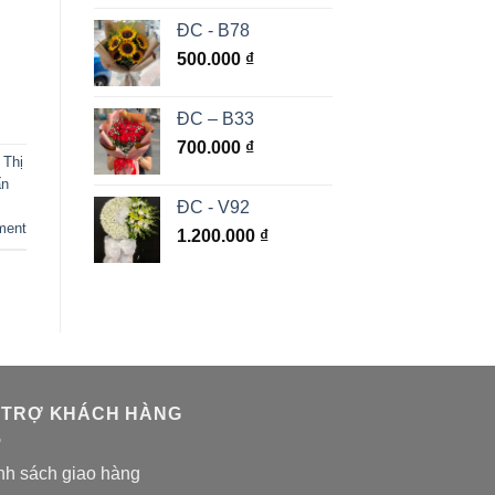
ĐC - B78
500.000
₫
ĐC – B33
700.000
₫
 Thị
ấn
ĐC - V92
ment
1.200.000
₫
 TRỢ KHÁCH HÀNG
nh sách giao hàng