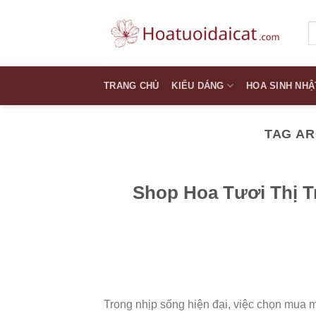
Skip
to
T
k
content
TRANG CHỦ
KIỂU DÁNG
HOA SINH NHẬ
TAG AR
Shop Hoa Tươi Thị T
Trong nhịp sống hiện đại, việc chọn mua m