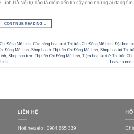
 Linh Hà Nội tự hào là điểm đến tin cậy cho những ai đang tìm
CONTINUE READING
→
 Chi Đông Mê Linh
,
Cửa hàng hoa tươi Thị trấn Chi Đông Mê Linh
,
Đặt hoa tại
 Chi Đông Mê Linh
,
Shop hoa ở Thị trấn Chi Đông Mê Linh
,
Shop hoa tại Thị tr
Linh
,
Shop hoa tươi Thị trấn Chi Đông Mê Linh
,
Tiệm hoa tươi ở Thị trấn Chi
 Linh
Leave a com
LIÊN HỆ
HỖ
Hotline/zalo :
0984 665 339
Chí