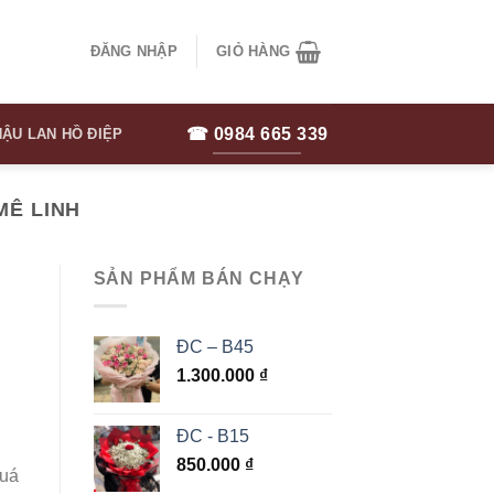
ĐĂNG NHẬP
GIỎ HÀNG
☎ 0984 665 339
ẬU LAN HỒ ĐIỆP
MÊ LINH
SẢN PHẨM BÁN CHẠY
ĐC – B45
1.300.000
₫
ĐC - B15
850.000
₫
quá