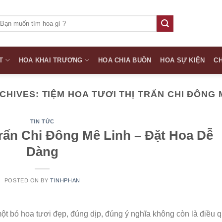
ìm
iếm:
T
HOA KHAI TRƯƠNG
HOA CHIA BUỒN
HOA SỰ KIỆN
CH
CHIVES:
TIỆM HOA TƯƠI THỊ TRẤN CHI ĐÔNG 
TIN TỨC
rấn Chi Đông Mê Linh – Đặt Hoa Dễ
Dàng
POSTED ON
BY
TINHPHAN
ột bó hoa tươi đẹp, đúng dịp, đúng ý nghĩa không còn là điều 