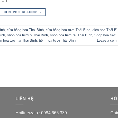
 […]
CONTINUE READING
→
ình
,
cửa hàng hoa Thái Bình
,
cửa hàng hoa tươi Thái Bình
,
điện hoa Thái Bì
Bình
,
shop hoa tươi ở Thái Bình
,
shop hoa tươi tại Thái Bình
,
Shop hoa tươi 
ệm hoa tươi tại Thái Bình
,
tiệm hoa tươi Thái Bình
Leave a com
LIÊN HỆ
HỖ
Hotline/zalo :
0984 665 339
Chí