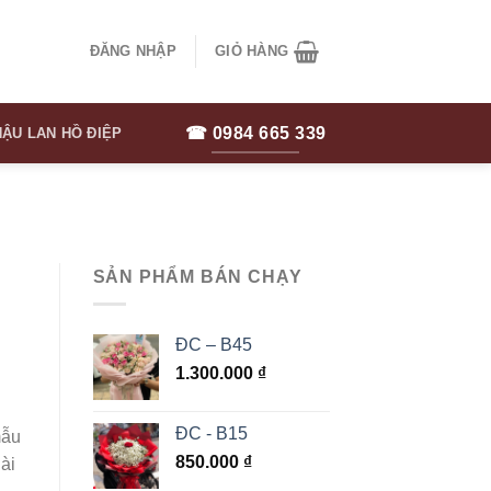
ĐĂNG NHẬP
GIỎ HÀNG
☎ 0984 665 339
ẬU LAN HỒ ĐIỆP
SẢN PHẨM BÁN CHẠY
ĐC – B45
1.300.000
₫
ĐC - B15
mẫu
850.000
₫
ài