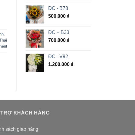
ĐC - B78
500.000
₫
ĐC – B33
nh
,
700.000
₫
Thái
ment
ĐC - V92
1.200.000
₫
 TRỢ KHÁCH HÀNG
nh sách giao hàng