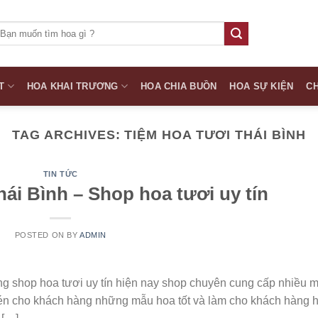
ìm
iếm:
T
HOA KHAI TRƯƠNG
HOA CHIA BUỒN
HOA SỰ KIỆN
CH
TAG ARCHIVES:
TIỆM HOA TƯƠI THÁI BÌNH
TIN TỨC
ái Bình – Shop hoa tươi uy tín
POSTED ON
BY
ADMIN
ng shop hoa tươi uy tín hiện nay shop chuyên cung cấp nhiều 
 đén cho khách hàng những mẫu hoa tốt và làm cho khách hàng h