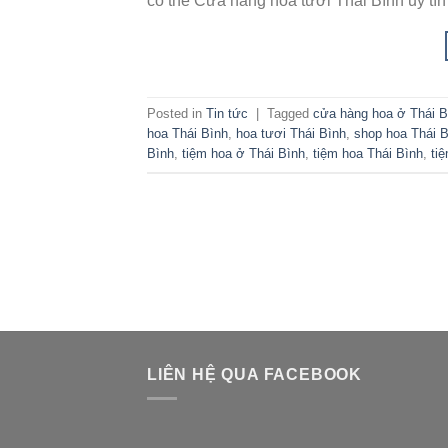
có thể Cửa hàng hoa tươi Thái Bình uy tín
Posted in
Tin tức
|
Tagged
cửa hàng hoa ở Thái B
hoa Thái Bình
,
hoa tươi Thái Bình
,
shop hoa Thái 
Bình
,
tiệm hoa ở Thái Bình
,
tiệm hoa Thái Bình
,
ti
LIÊN HỆ QUA FACEBOOK