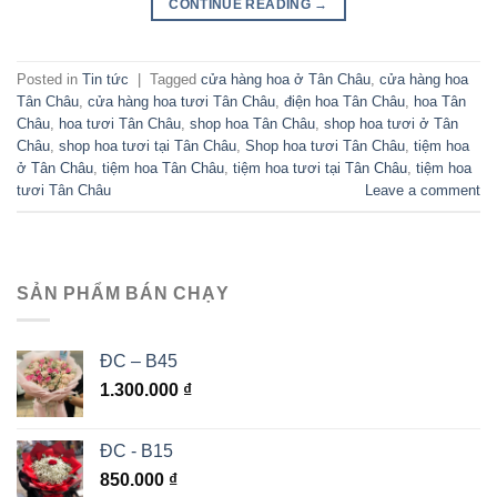
CONTINUE READING
→
Posted in
Tin tức
|
Tagged
cửa hàng hoa ở Tân Châu
,
cửa hàng hoa
Tân Châu
,
cửa hàng hoa tươi Tân Châu
,
điện hoa Tân Châu
,
hoa Tân
Châu
,
hoa tươi Tân Châu
,
shop hoa Tân Châu
,
shop hoa tươi ở Tân
Châu
,
shop hoa tươi tại Tân Châu
,
Shop hoa tươi Tân Châu
,
tiệm hoa
ở Tân Châu
,
tiệm hoa Tân Châu
,
tiệm hoa tươi tại Tân Châu
,
tiệm hoa
tươi Tân Châu
Leave a comment
SẢN PHẨM BÁN CHẠY
ĐC – B45
1.300.000
₫
ĐC - B15
850.000
₫