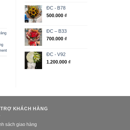
ĐC - B78
500.000
₫
ĐC – B33
rảng
700.000
₫
ng
ment
ĐC - V92
1.200.000
₫
 TRỢ KHÁCH HÀNG
nh sách giao hàng