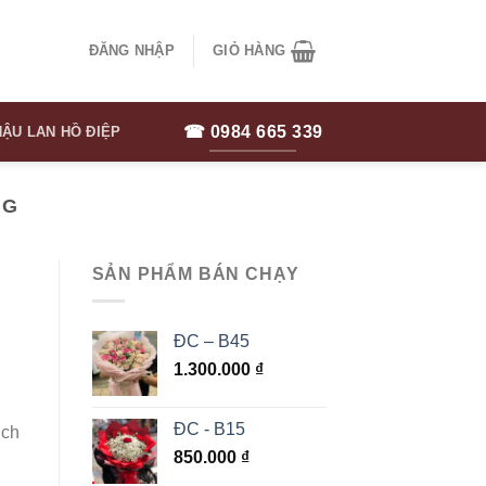
ĐĂNG NHẬP
GIỎ HÀNG
☎ 0984 665 339
ẬU LAN HỒ ĐIỆP
NG
SẢN PHẨM BÁN CHẠY
ĐC – B45
1.300.000
₫
ĐC - B15
ịch
850.000
₫