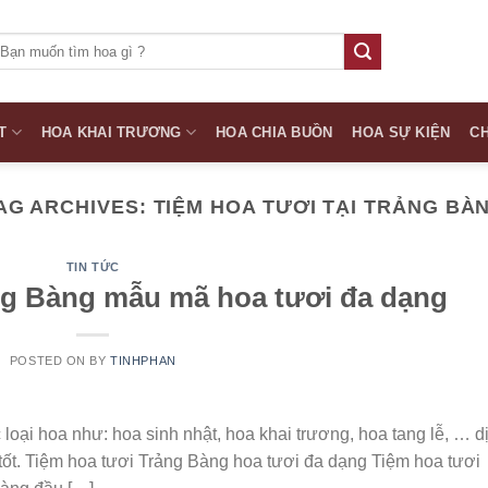
ìm
iếm:
T
HOA KHAI TRƯƠNG
HOA CHIA BUỒN
HOA SỰ KIỆN
CH
AG ARCHIVES:
TIỆM HOA TƯƠI TẠI TRẢNG BÀ
TIN TỨC
ng Bàng mẫu mã hoa tươi đa dạng
POSTED ON
BY
TINHPHAN
oại hoa như: hoa sinh nhật, hoa khai trương, hoa tang lễ, … d
tốt. Tiệm hoa tươi Trảng Bàng hoa tươi đa dạng Tiệm hoa tươi