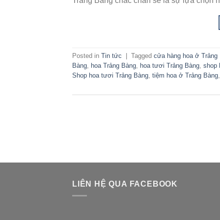
Trảng Bàng chắc chắn sẽ là sự lựa chọn 
Posted in
Tin tức
|
Tagged
cửa hàng hoa ở Trảng
Bàng
,
hoa Trảng Bàng
,
hoa tươi Trảng Bàng
,
shop 
Shop hoa tươi Trảng Bàng
,
tiệm hoa ở Trảng Bàng
LIÊN HỆ QUA FACEBOOK