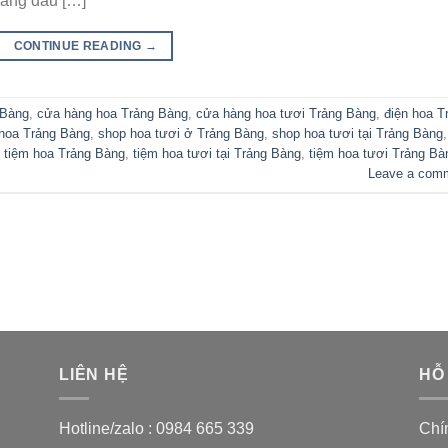
hàng đầu […]
CONTINUE READING
→
 Bàng
,
cửa hàng hoa Trảng Bàng
,
cửa hàng hoa tươi Trảng Bàng
,
điện hoa T
hoa Trảng Bàng
,
shop hoa tươi ở Trảng Bàng
,
shop hoa tươi tại Trảng Bàng
,
,
tiệm hoa Trảng Bàng
,
tiệm hoa tươi tại Trảng Bàng
,
tiệm hoa tươi Trảng Bà
Leave a com
LIÊN HỆ
HỖ
Hotline/zalo :
0984 665 339
Chí