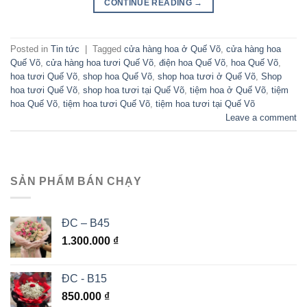
CONTINUE READING
→
Posted in
Tin tức
|
Tagged
cửa hàng hoa ở Quế Võ
,
cửa hàng hoa
Quế Võ
,
cửa hàng hoa tươi Quế Võ
,
điện hoa Quế Võ
,
hoa Quế Võ
,
hoa tươi Quế Võ
,
shop hoa Quế Võ
,
shop hoa tươi ở Quế Võ
,
Shop
hoa tươi Quế Võ
,
shop hoa tươi tại Quế Võ
,
tiệm hoa ở Quế Võ
,
tiệm
hoa Quế Võ
,
tiệm hoa tươi Quế Võ
,
tiệm hoa tươi tại Quế Võ
Leave a comment
SẢN PHẨM BÁN CHẠY
ĐC – B45
1.300.000
₫
ĐC - B15
850.000
₫