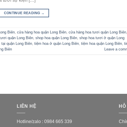
 tươi sự kiện […]
CONTINUE READING
→
Long Biên
,
cửa hàng hoa quận Long Biên
,
cửa hàng hoa tươi quận Long Biên
tươi quận Long Biên
,
shop hoa quận Long Biên
,
shop hoa tươi ở quận Long
 tại quận Long Biên
,
tiệm hoa ở quận Long Biên
,
tiệm hoa quận Long Biên
,
t
ong Biên
Leave a com
LIÊN HỆ
HỖ
Hotline/zalo :
0984 665 339
Chí