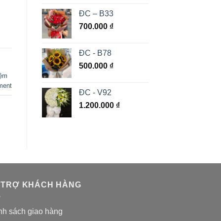
ĐC – B33
700.000
₫
ĐC - B78
,
500.000
₫
iệm
ment
ĐC - V92
1.200.000
₫
 TRỢ KHÁCH HÀNG
nh sách giao hàng