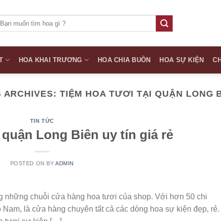
ìm
iếm:
T
HOA KHAI TRƯƠNG
HOA CHIA BUỒN
HOA SỰ KIỆN
CH
 ARCHIVES:
TIỆM HOA TƯƠI TẠI QUẬN LONG 
TIN TỨC
quận Long Biên uy tín giá rẻ
POSTED ON
BY
ADMIN
g những chuỗi cửa hàng hoa tươi của shop. Với hơn 50 chi
o Nam, là cửa hàng chuyên tất cả các dòng hoa sự kiện đẹp, rẻ