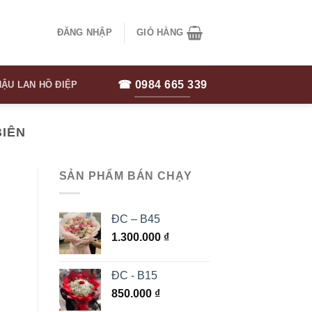
ĐĂNG NHẬP
GIỎ HÀNG
☎ 0984 665 339
ẬU LAN HỒ ĐIỆP
BIÊN
SẢN PHẨM BÁN CHẠY
ĐC – B45
1.300.000
₫
ĐC - B15
850.000
₫
.