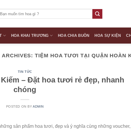
ìm
iếm:
T
HOA KHAI TRƯƠNG
HOA CHIA BUỒN
HOA SỰ KIỆN
CH
 ARCHIVES:
TIỆM HOA TƯƠI TẠI QUẬN HOÀN 
TIN TỨC
Kiếm – Đặt hoa tươi rẻ đẹp, nhanh
chóng
POSTED ON
BY
ADMIN
hững sản phẩm hoa tươi, đẹp và ý nghĩa cùng những voucher,