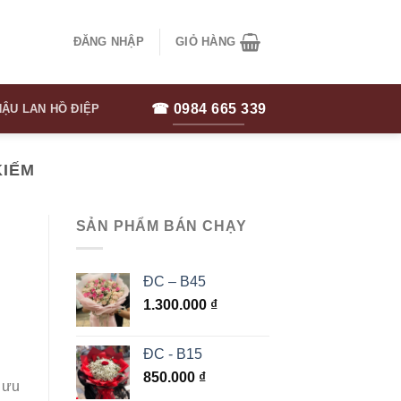
ĐĂNG NHẬP
GIỎ HÀNG
☎ 0984 665 339
ẬU LAN HỒ ĐIỆP
KIẾM
SẢN PHẨM BÁN CHẠY
ĐC – B45
1.300.000
₫
ĐC - B15
850.000
₫
 ưu