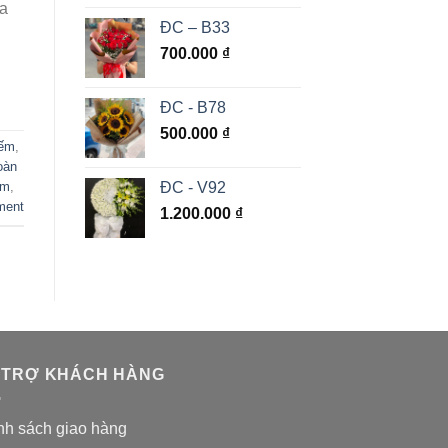
oa
ĐC – B33
700.000
₫
ĐC - B78
500.000
₫
iếm
,
oàn
ĐC - V92
ếm
,
ment
1.200.000
₫
 TRỢ KHÁCH HÀNG
nh sách giao hàng