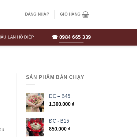
ĐĂNG NHẬP
GIỎ HÀNG
☎ 0984 665 339
ẬU LAN HỒ ĐIỆP
SẢN PHẨM BÁN CHẠY
ĐC – B45
1.300.000
₫
ĐC - B15
850.000
₫
au