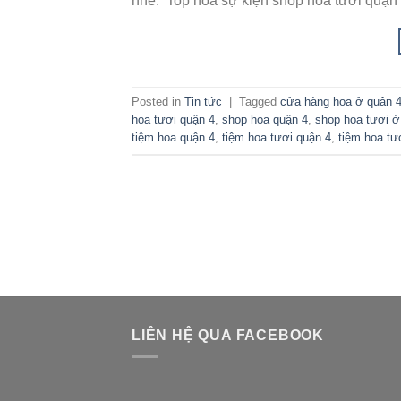
nhé. Top hoa sự kiện shop hoa tươi quận 
Posted in
Tin tức
|
Tagged
cửa hàng hoa ở quận 
hoa tươi quận 4
,
shop hoa quận 4
,
shop hoa tươi ở
tiệm hoa quận 4
,
tiệm hoa tươi quận 4
,
tiệm hoa tươ
LIÊN HỆ QUA FACEBOOK