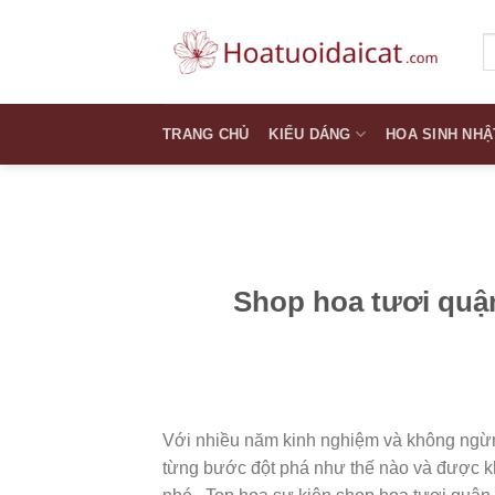
Skip
to
T
k
content
TRANG CHỦ
KIỂU DÁNG
HOA SINH NHẬ
Shop hoa tươi quậ
Với nhiều năm kinh nghiệm và không ngừ
từng bước đột phá như thế nào và được k