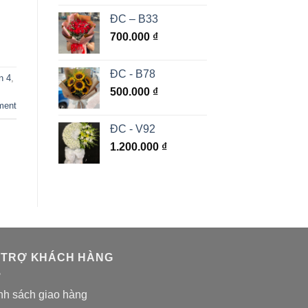
ĐC – B33
700.000
₫
ĐC - B78
n 4
,
500.000
₫
ment
ĐC - V92
1.200.000
₫
 TRỢ KHÁCH HÀNG
nh sách giao hàng