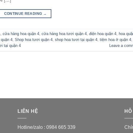
4 […]
CONTINUE READING
→
4
,
cửa hàng hoa quận 4
,
cửa hàng hoa tươi quận 4
,
điện hoa quận 4
,
hoa quậ
 quận 4
,
Shop hoa tươi quận 4
,
shop hoa tươi tại quận 4
,
tiệm hoa ở quận 4
,
i tại quận 4
Leave a com
LIÊN HỆ
HỖ
Hotline/zalo :
0984 665 339
Chí