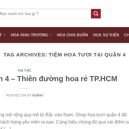
ìm
iếm:
T
HOA KHAI TRƯƠNG
HOA CHIA BUỒN
HOA SỰ KIỆN
CH
TAG ARCHIVES:
TIỆM HOA TƯƠI TẠI QUẬN 4
TIN TỨC
n 4 – Thiên đường hoa rẻ TP.HCM
POSTED ON
BY
ADMIN
ng mở rộng quy mô từ Bắc vào Nam. Shop hoa tươi quận 4 đã
hách hàng yêu mến ra sao. Cùng hiểu chúng tôi qua vài điểm s