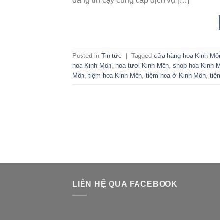
đáng tin cậy cung cấp dịch vụ […]
Posted in
Tin tức
|
Tagged
cửa hàng hoa Kinh Mô
hoa Kinh Môn
,
hoa tươi Kinh Môn
,
shop hoa Kinh 
Môn
,
tiệm hoa Kinh Môn
,
tiệm hoa ở Kinh Môn
,
tiệ
LIÊN HỆ QUA FACEBOOK