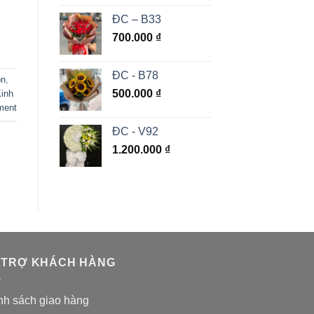
ĐC – B33
700.000
₫
ĐC - B78
ôn
,
500.000
₫
Kinh
ment
ĐC - V92
1.200.000
₫
 TRỢ KHÁCH HÀNG
nh sách giao hàng