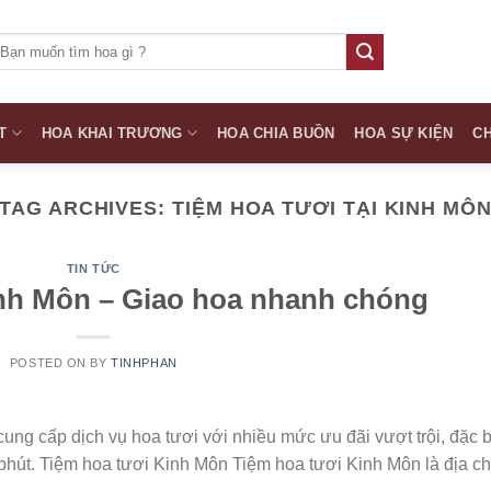
ìm
iếm:
T
HOA KHAI TRƯƠNG
HOA CHIA BUỒN
HOA SỰ KIỆN
CH
TAG ARCHIVES:
TIỆM HOA TƯƠI TẠI KINH MÔ
TIN TỨC
nh Môn – Giao hoa nhanh chóng
POSTED ON
BY
TINHPHAN
cung cấp dịch vụ hoa tươi với nhiều mức ưu đãi vượt trội, đặc b
phút. Tiệm hoa tươi Kinh Môn Tiệm hoa tươi Kinh Môn là địa ch