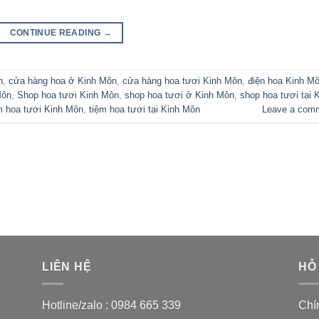
CONTINUE READING
→
n
,
cửa hàng hoa ở Kinh Môn
,
cửa hàng hoa tươi Kinh Môn
,
điện hoa Kinh M
Môn
,
Shop hoa tươi Kinh Môn
,
shop hoa tươi ở Kinh Môn
,
shop hoa tươi tại 
m hoa tươi Kinh Môn
,
tiệm hoa tươi tại Kinh Môn
Leave a com
LIÊN HỆ
HỖ
Hotline/zalo :
0984 665 339
Chí