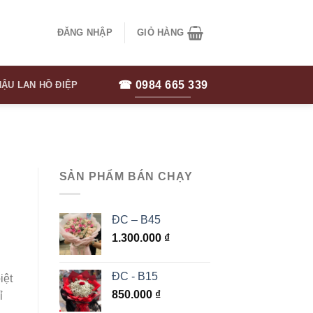
ĐĂNG NHẬP
GIỎ HÀNG
☎ 0984 665 339
ẬU LAN HỒ ĐIỆP
N
SẢN PHẨM BÁN CHẠY
ĐC – B45
1.300.000
₫
ĐC - B15
iệt
850.000
₫
ỉ