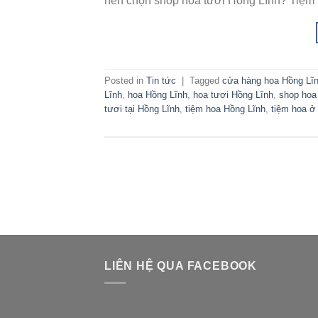
nên chọn shop hoa tươi Hồng Lĩnh? Tiệm 
Posted in
Tin tức
|
Tagged
cửa hàng hoa Hồng Lĩ
Lĩnh
,
hoa Hồng Lĩnh
,
hoa tươi Hồng Lĩnh
,
shop hoa
tươi tại Hồng Lĩnh
,
tiệm hoa Hồng Lĩnh
,
tiệm hoa ở
LIÊN HỆ QUA FACEBOOK