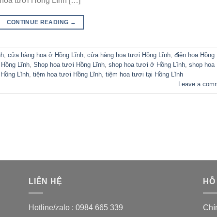
hoa tươi Hồng Lĩnh […]
CONTINUE READING
→
nh
,
cửa hàng hoa ở Hồng Lĩnh
,
cửa hàng hoa tươi Hồng Lĩnh
,
điện hoa Hồng
 Hồng Lĩnh
,
Shop hoa tươi Hồng Lĩnh
,
shop hoa tươi ở Hồng Lĩnh
,
shop hoa
 Hồng Lĩnh
,
tiệm hoa tươi Hồng Lĩnh
,
tiệm hoa tươi tại Hồng Lĩnh
Leave a com
LIÊN HỆ
HỖ
Hotline/zalo :
0984 665 339
Chí