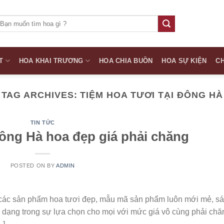
ìm
iếm:
T
HOA KHAI TRƯƠNG
HOA CHIA BUỒN
HOA SỰ KIỆN
CH
TAG ARCHIVES:
TIỆM HOA TƯƠI TẠI ĐÔNG HÀ
TIN TỨC
ông Hà hoa đẹp giá phải chăng
POSTED ON
BY
ADMIN
các sản phẩm hoa tươi đẹp, mẫu mã sản phẩm luôn mới mẻ, s
a dạng trong sự lựa chọn cho mọi với mức giá vô cùng phải chă