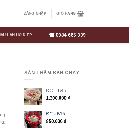
ĐĂNG NHẬP
GIỎ HÀNG
☎ 0984 665 339
ẬU LAN HỒ ĐIỆP
SẢN PHẨM BÁN CHẠY
ĐC – B45
1.300.000
₫
ĐC - B15
áng
850.000
₫
ng.