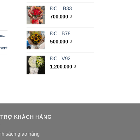
ĐC – B33
700.000
₫
ĐC - B78
hoa
500.000
₫
ment
ĐC - V92
1.200.000
₫
 TRỢ KHÁCH HÀNG
nh sách giao hàng