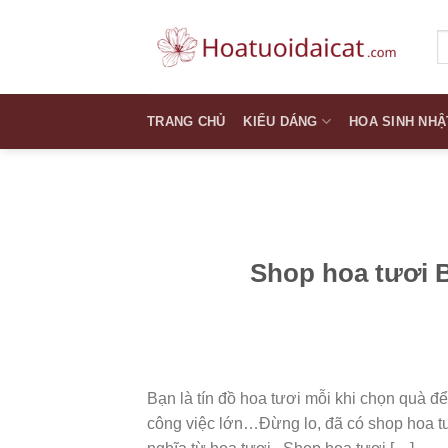
Skip
to
T
k
content
TRANG CHỦ
KIỂU DÁNG
HOA SINH NHẬ
Shop hoa tươi B
Bạn là tín đồ hoa tươi mỗi khi chọn quà đ
công việc lớn…Đừng lo, đã có shop hoa tươ