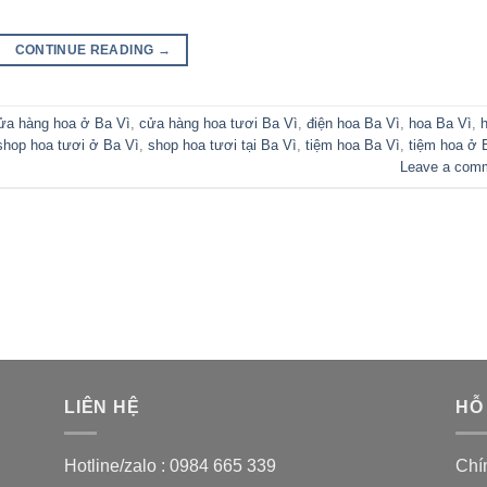
CONTINUE READING
→
ửa hàng hoa ở Ba Vì
,
cửa hàng hoa tươi Ba Vì
,
điện hoa Ba Vì
,
hoa Ba Vì
,
shop hoa tươi ở Ba Vì
,
shop hoa tươi tại Ba Vì
,
tiệm hoa Ba Vì
,
tiệm hoa ở 
Leave a com
LIÊN HỆ
HỖ
Hotline/zalo :
0984 665 339
Chí