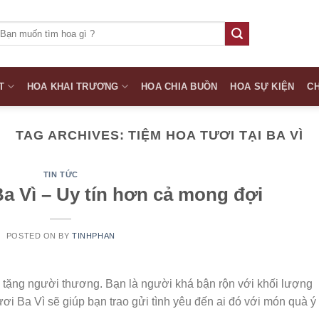
ìm
iếm:
T
HOA KHAI TRƯƠNG
HOA CHIA BUỒN
HOA SỰ KIỆN
CH
TAG ARCHIVES:
TIỆM HOA TƯƠI TẠI BA VÌ
TIN TỨC
a Vì – Uy tín hơn cả mong đợi
POSTED ON
BY
TINHPHAN
ể tặng người thương. Bạn là người khá bận rộn với khối lượng
i Ba Vì sẽ giúp bạn trao gửi tình yêu đến ai đó với món quà ý