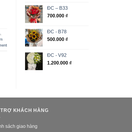
ĐC – B33
700.000
₫
ĐC - B78
a
,
500.000
₫
ệm
ment
ĐC - V92
1.200.000
₫
 TRỢ KHÁCH HÀNG
nh sách giao hàng