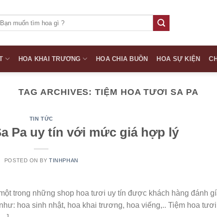
ìm
iếm:
T
HOA KHAI TRƯƠNG
HOA CHIA BUỒN
HOA SỰ KIỆN
CH
TAG ARCHIVES:
TIỆM HOA TƯƠI SA PA
TIN TỨC
a Pa uy tín với mức giá hợp lý
POSTED ON
BY
TINHPHAN
 một trong những shop hoa tươi uy tín được khách hàng đánh g
hư: hoa sinh nhật, hoa khai trương, hoa viếng,.. Tiệm hoa tươ