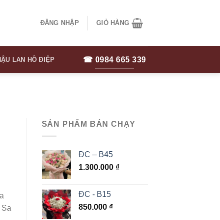
ĐĂNG NHẬP
GIỎ HÀNG
☎ 0984 665 339
ẬU LAN HỒ ĐIỆP
SẢN PHẨM BÁN CHẠY
ĐC – B45
1.300.000
₫
ĐC - B15
ía
850.000
₫
i Sa