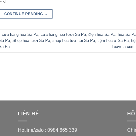
[…]
CONTINUE READING
→
,
cửa hàng hoa Sa Pa
,
cửa hàng hoa tươi Sa Pa
,
điện hoa Sa Pa
,
hoa Sa P
 Sa Pa
,
Shop hoa tươi Sa Pa
,
shop hoa tươi tại Sa Pa
,
tiệm hoa ở Sa Pa
,
ti
 Sa Pa
Leave a com
LIÊN HỆ
HỖ
Hotline/zalo :
0984 665 339
Chí