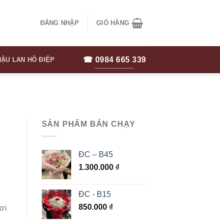
ĐĂNG NHẬP
GIỎ HÀNG
☎ 0984 665 339
ẬU LAN HỒ ĐIỆP
SẢN PHẨM BÁN CHẠY
ĐC – B45
1.300.000
₫
ĐC - B15
850.000
₫
ơi