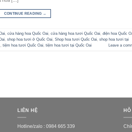
t hoa […]
CONTINUE READING
→
Oai
,
cửa hàng hoa Quốc Oai
,
cửa hàng hoa tươi Quốc Oai
,
điện hoa Quốc O
Oai
,
shop hoa tươi ở Quốc Oai
,
Shop hoa tươi Quốc Oai
,
shop hoa tươi tại
i
,
tiệm hoa tươi Quốc Oai
,
tiệm hoa tươi tại Quốc Oai
Leave a com
LIÊN HỆ
HỖ
Hotline/zalo :
0984 665 339
Chí