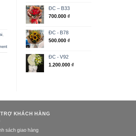
ĐC – B33
700.000
₫
ĐC - B78
ai
,
500.000
₫
ment
ĐC - V92
1.200.000
₫
 TRỢ KHÁCH HÀNG
nh sách giao hàng