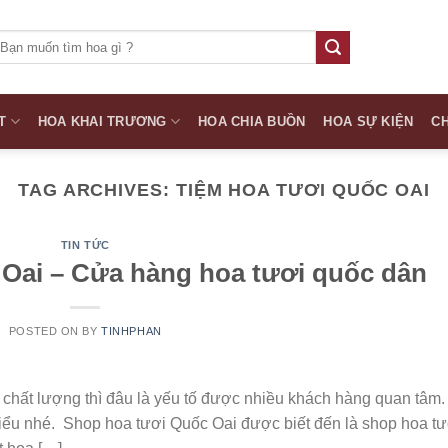
ìm
iếm:
T
HOA KHAI TRƯƠNG
HOA CHIA BUỒN
HOA SỰ KIỆN
CH
TAG ARCHIVES:
TIỆM HOA TƯƠI QUỐC OAI
TIN TỨC
Oai – Cửa hàng hoa tươi quốc dân
POSTED ON
BY
TINHPHAN
 chất lượng thì đâu là yếu tố được nhiều khách hàng quan tâm.
iểu nhé. Shop hoa tươi Quốc Oai được biết đến là shop hoa tư