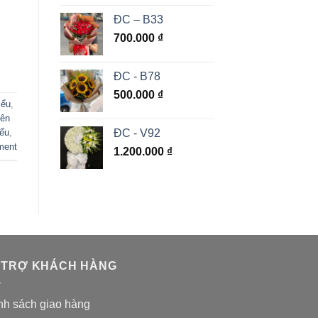
ĐC – B33
700.000
₫
ĐC - B78
500.000
₫
iểu
,
iên
ĐC - V92
iểu
,
ment
1.200.000
₫
 TRỢ KHÁCH HÀNG
nh sách giao hàng