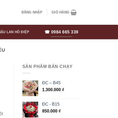
ĐĂNG NHẬP
GIỎ HÀNG
☎ 0984 665 339
ẬU LAN HỒ ĐIỆP
ỂU
SẢN PHẨM BÁN CHẠY
ĐC – B45
1.300.000
₫
ĐC - B15
850.000
₫
ột