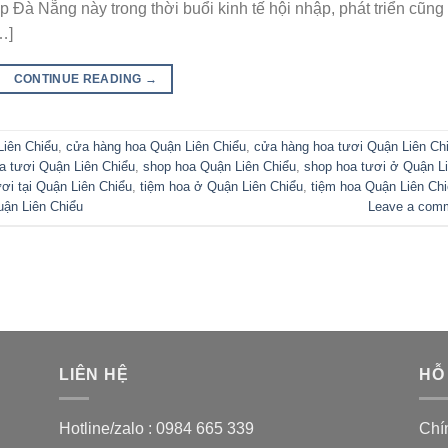
 Đà Nẵng này trong thời buổi kinh tế hội nhập, phát triển cũng
…]
CONTINUE READING
→
Liên Chiểu
,
cửa hàng hoa Quận Liên Chiểu
,
cửa hàng hoa tươi Quận Liên Ch
a tươi Quận Liên Chiểu
,
shop hoa Quận Liên Chiểu
,
shop hoa tươi ở Quận L
ơi tại Quận Liên Chiểu
,
tiệm hoa ở Quận Liên Chiểu
,
tiệm hoa Quận Liên Ch
uận Liên Chiểu
Leave a com
LIÊN HỆ
HỖ
Hotline/zalo :
0984 665 339
Chí