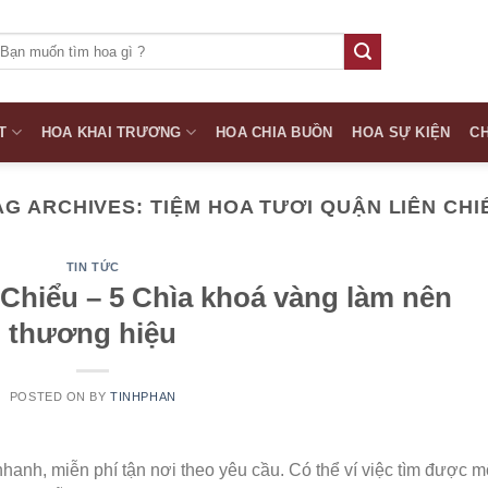
ìm
iếm:
T
HOA KHAI TRƯƠNG
HOA CHIA BUỒN
HOA SỰ KIỆN
CH
AG ARCHIVES:
TIỆM HOA TƯƠI QUẬN LIÊN CHI
TIN TỨC
 Chiểu – 5 Chìa khoá vàng làm nên
thương hiệu
POSTED ON
BY
TINHPHAN
anh, miễn phí tận nơi theo yêu cầu. Có thể ví việc tìm được m