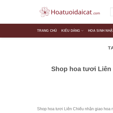
Skip
to
T
k
content
TRANG CHỦ
KIỂU DÁNG
HOA SINH NHẬ
T
Shop hoa tươi Liên
Shop hoa tươi Liên Chiểu nhận giao hoa nh