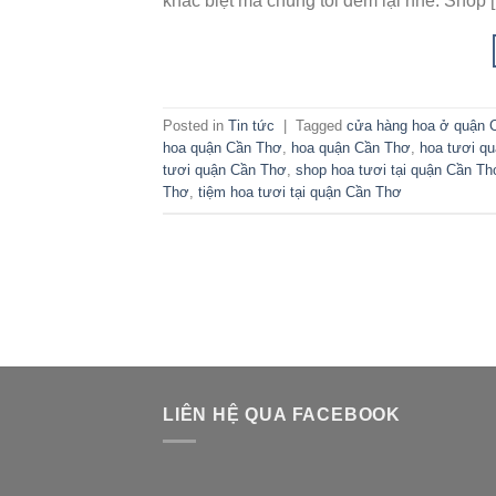
khác biệt mà chúng tôi đem lại nhé. Shop 
Posted in
Tin tức
|
Tagged
cửa hàng hoa ở quận 
hoa quận Cần Thơ
,
hoa quận Cần Thơ
,
hoa tươi q
tươi quận Cần Thơ
,
shop hoa tươi tại quận Cần Th
Thơ
,
tiệm hoa tươi tại quận Cần Thơ
LIÊN HỆ QUA FACEBOOK