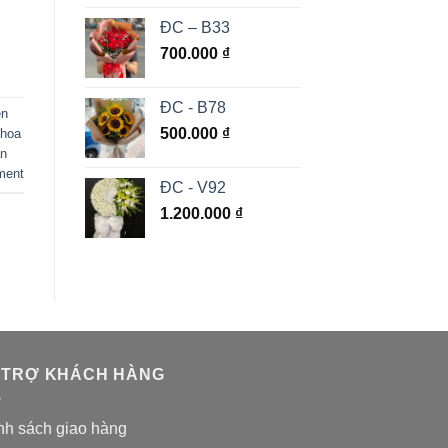
ĐC – B33
700.000
₫
ĐC - B78
ện
500.000
₫
 hoa
ần
ment
ĐC - V92
1.200.000
₫
 TRỢ KHÁCH HÀNG
nh sách giao hàng