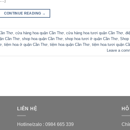
[…]
CONTINUE READING
→
Cần Thơ
,
cửa hàng hoa quận Cần Thơ
,
cửa hàng hoa tươi quận Cần Thơ
,
đi
uận Cần Thơ
,
shop hoa quận Cần Thơ
,
shop hoa tươi ở quận Cần Thơ
,
Shop
ơ
,
tiệm hoa ở quận Cần Thơ
,
tiệm hoa quận Cần Thơ
,
tiệm hoa tươi quận C
Leave a com
LIÊN HỆ
HỖ
Hotline/zalo :
0984 665 339
Chí