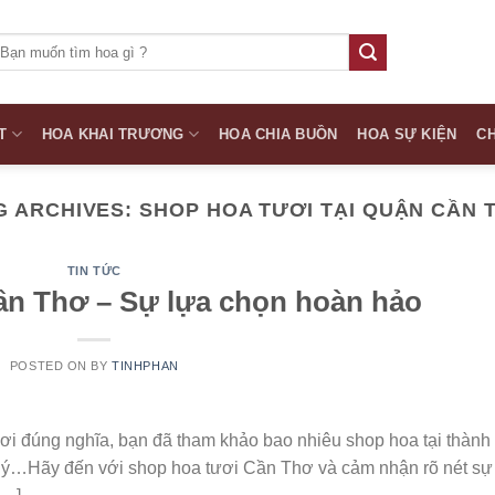
ìm
iếm:
T
HOA KHAI TRƯƠNG
HOA CHIA BUỒN
HOA SỰ KIỆN
CH
G ARCHIVES:
SHOP HOA TƯƠI TẠI QUẬN CẦN 
TIN TỨC
ần Thơ – Sự lựa chọn hoàn hảo
POSTED ON
BY
TINHPHAN
ơi đúng nghĩa, bạn đã tham khảo bao nhiêu shop hoa tại thành
ý…Hãy đến với shop hoa tươi Cần Thơ và cảm nhận rõ nét sự