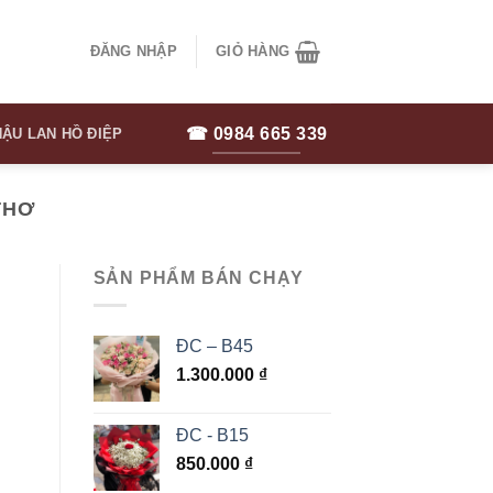
ĐĂNG NHẬP
GIỎ HÀNG
☎ 0984 665 339
ẬU LAN HỒ ĐIỆP
THƠ
SẢN PHẨM BÁN CHẠY
ĐC – B45
1.300.000
₫
ĐC - B15
850.000
₫