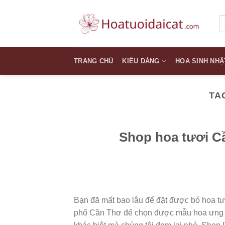
Skip
to
T
k
content
TRANG CHỦ
KIỂU DÁNG
HOA SINH NHẬ
TA
Shop hoa tươi C
Bạn đã mất bao lâu để đặt được bó hoa tư
phố Cần Thơ để chọn được mẫu hoa ưng 