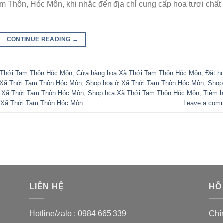
am Thôn, Hóc Môn, khi nhắc đến địa chỉ cung cấp hoa tươi chất
CONTINUE READING
→
 Thới Tam Thôn Hóc Môn
,
Cửa hàng hoa Xã Thới Tam Thôn Hóc Môn
,
Đặt h
i Xã Thới Tam Thôn Hóc Môn
,
Shop hoa ở Xã Thới Tam Thôn Hóc Môn
,
Shop
i Xã Thới Tam Thôn Hóc Môn
,
Shop hoa Xã Thới Tam Thôn Hóc Môn
,
Tiệm 
i Xã Thới Tam Thôn Hóc Môn
Leave a com
LIÊN HỆ
HỖ
Hotline/zalo :
0984 665 339
Chí