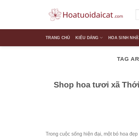
Skip
to
T
k
content
TRANG CHỦ
KIỂU DÁNG
HOA SINH NHẬ
TAG A
Shop hoa tươi xã Thớ
Trong cuộc sống hiện đại, một bó hoa đẹp 