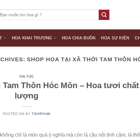
ìm
iếm:
T
HOA KHAI TRƯƠNG
HOA CHIA BUỒN
HOA SỰ KIỆN
CH
RCHIVES:
SHOP HOA TẠI XÃ THỚI TAM THÔN 
TIN TỨC
i Tam Thôn Hóc Môn – Hoa tươi chất
lượng
POSTED ON
BY
TINHPHAN
không chỉ là món quà ý nghĩa mà còn là cầu nối tình cảm, là th