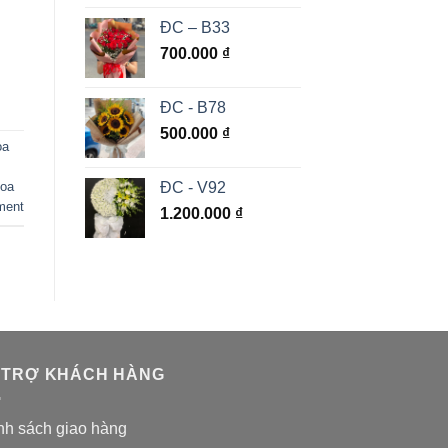
ĐC – B33
700.000
₫
ĐC - B78
500.000
₫
oa
ĐC - V92
hoa
ment
1.200.000
₫
 TRỢ KHÁCH HÀNG
nh sách giao hàng