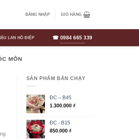
ĐĂNG NHẬP
GIỎ HÀNG
☎ 0984 665 339
ẬU LAN HỒ ĐIỆP
HÓC MÔN
SẢN PHẨM BÁN CHẠY
ĐC – B45
1.300.000
₫
ĐC - B15
850.000
₫
ông