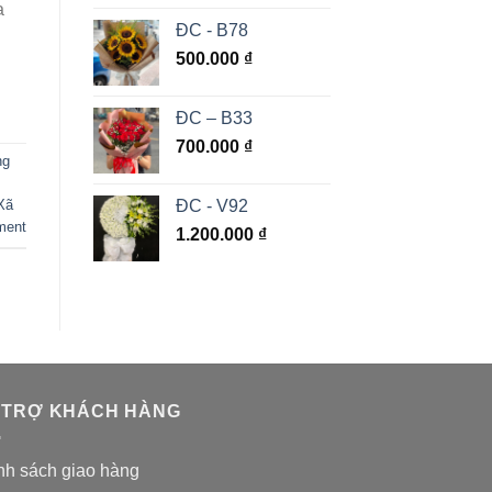
a
ĐC - B78
500.000
₫
ĐC – B33
700.000
₫
ng
ĐC - V92
Xã
ment
1.200.000
₫
 TRỢ KHÁCH HÀNG
nh sách giao hàng