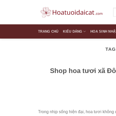
Skip
to
T
k
content
TRANG CHỦ
KIỂU DÁNG
HOA SINH NHẬ
TAG
Shop hoa tươi xã Đô
Trong nhịp sống hiện đại, hoa tươi không 