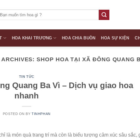
ìm
iếm:
T
HOA KHAI TRƯƠNG
HOA CHIA BUỒN
HOA SỰ KIỆN
CH
 ARCHIVES:
SHOP HOA TẠI XÃ ĐÔNG QUANG B
TIN TỨC
ng Quang Ba Vì – Dịch vụ giao hoa
nhanh
POSTED ON
BY
TINHPHAN
chỉ là món quà trang trí mà còn là biểu tượng cảm xúc sâu sắc,