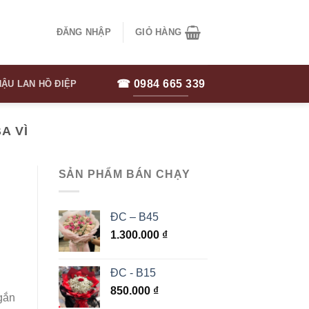
ĐĂNG NHẬP
GIỎ HÀNG
☎ 0984 665 339
ẬU LAN HỒ ĐIỆP
A VÌ
SẢN PHẨM BÁN CHẠY
ĐC – B45
1.300.000
₫
ĐC - B15
850.000
₫
 gắn