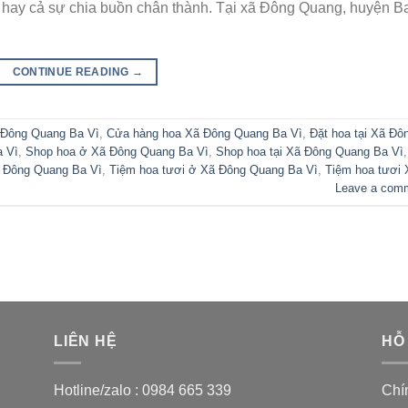
 ơn hay cả sự chia buồn chân thành. Tại xã Đông Quang, huyện B
CONTINUE READING
→
 Đông Quang Ba Vì
,
Cửa hàng hoa Xã Đông Quang Ba Vì
,
Đặt hoa tại Xã Đô
a Vì
,
Shop hoa ở Xã Đông Quang Ba Vì
,
Shop hoa tại Xã Đông Quang Ba Vì
,
 Đông Quang Ba Vì
,
Tiệm hoa tươi ở Xã Đông Quang Ba Vì
,
Tiệm hoa tươi 
Leave a com
LIÊN HỆ
HỖ
Hotline/zalo :
0984 665 339
Chí