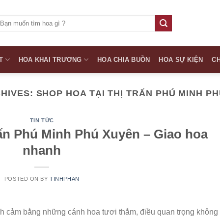
ìm
iếm:
T
HOA KHAI TRƯƠNG
HOA CHIA BUỒN
HOA SỰ KIỆN
CH
CHIVES:
SHOP HOA TẠI THỊ TRẤN PHÚ MINH P
TIN TỨC
rấn Phú Minh Phú Xuyên – Giao hoa
nhanh
POSTED ON
BY
TINHPHAN
h cảm bằng những cánh hoa tươi thắm, điều quan trọng không 