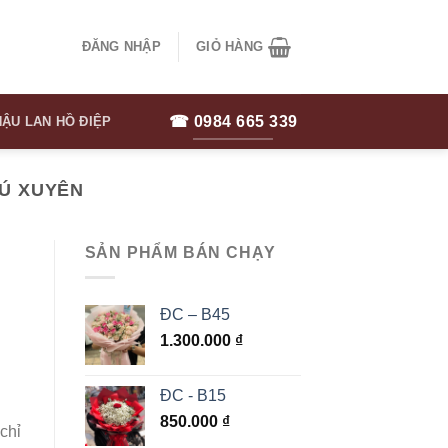
ĐĂNG NHẬP
GIỎ HÀNG
☎ 0984 665 339
ẬU LAN HỒ ĐIỆP
HÚ XUYÊN
SẢN PHẨM BÁN CHẠY
ĐC – B45
1.300.000
₫
ĐC - B15
850.000
₫
chỉ