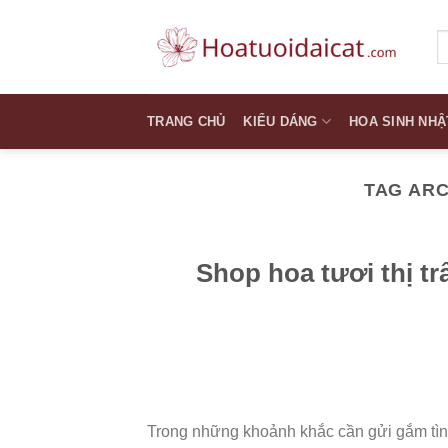
Skip
to
T
k
content
TRANG CHỦ
KIỂU DÁNG
HOA SINH NHẬ
TAG AR
Shop hoa tươi thị t
Trong những khoảnh khắc cần gửi gắm tìn