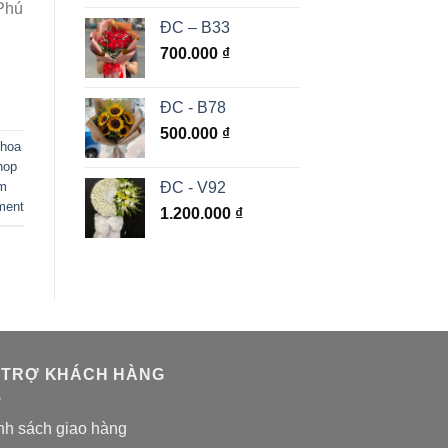
 Phú
ĐC – B33
700.000
₫
ĐC - B78
500.000
₫
 hoa
hop
ĐC - V92
m
ment
1.200.000
₫
 TRỢ KHÁCH HÀNG
nh sách giao hàng