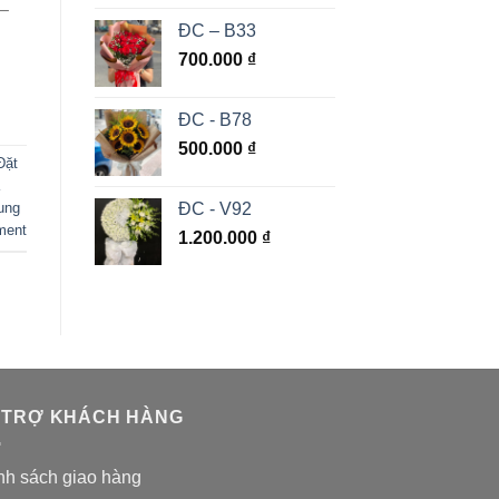
 –
ĐC – B33
700.000
₫
ĐC - B78
500.000
₫
Đặt
ĐC - V92
ung
ment
1.200.000
₫
 TRỢ KHÁCH HÀNG
nh sách giao hàng