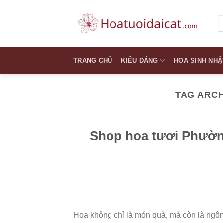
Skip
to
T
k
content
TRANG CHỦ
KIỂU DÁNG
HOA SINH NHẬ
TAG ARC
Shop hoa tươi Phườn
Hoa không chỉ là món quà, mà còn là ngôn 