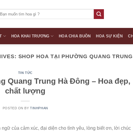
ìm
iếm:
T
HOA KHAI TRƯƠNG
HOA CHIA BUỒN
HOA SỰ KIỆN
CH
HIVES:
SHOP HOA TẠI PHƯỜNG QUANG TRUNG
TIN TỨC
g Quang Trung Hà Đông – Hoa đẹp,
chất lượng
POSTED ON
BY
TINHPHAN
ngữ của cảm xúc, đại diện cho tình yêu, lòng biết ơn, lời chúc