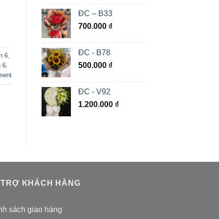
ĐC – B33
700.000
₫
ĐC - B78
n 6
,
500.000
₫
 6
,
ment
ĐC - V92
1.200.000
₫
 TRỢ KHÁCH HÀNG
nh sách giao hàng