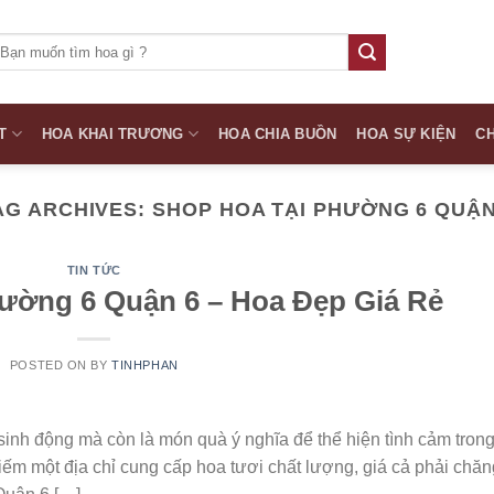
ìm
iếm:
T
HOA KHAI TRƯƠNG
HOA CHIA BUỒN
HOA SỰ KIỆN
CH
AG ARCHIVES:
SHOP HOA TẠI PHƯỜNG 6 QUẬN
TIN TỨC
ường 6 Quận 6 – Hoa Đẹp Giá Rẻ
POSTED ON
BY
TINHPHAN
sinh động mà còn là món quà ý nghĩa để thể hiện tình cảm tron
ếm một địa chỉ cung cấp hoa tươi chất lượng, giá cả phải chăn