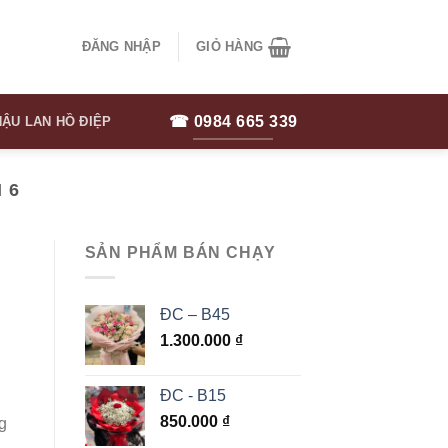
ĐĂNG NHẬP
GIỎ HÀNG
☎ 0984 665 339
ẬU LAN HỒ ĐIỆP
 6
SẢN PHẨM BÁN CHẠY
ĐC – B45
1.300.000
₫
ĐC - B15
g
850.000
₫
g