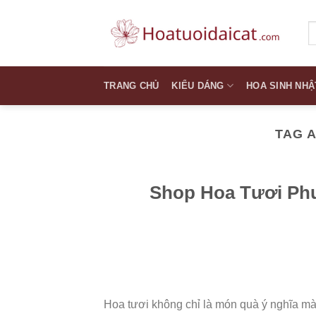
Skip
to
T
k
content
TRANG CHỦ
KIỂU DÁNG
HOA SINH NHẬ
TAG 
Shop Hoa Tươi Ph
Hoa tươi không chỉ là món quà ý nghĩa mà 