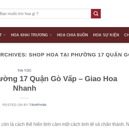
ìm
iếm:
T
HOA KHAI TRƯƠNG
HOA CHIA BUỒN
HOA SỰ KIỆN
CH
ARCHIVES:
SHOP HOA TẠI PHƯỜNG 17 QUẬN G
TIN TỨC
ường 17 Quận Gò Vấp – Giao Hoa
Nhanh
POSTED ON
BY
TINHPHAN
còn là cách thể hiện tình cảm một cách tinh tế và chân thành. 