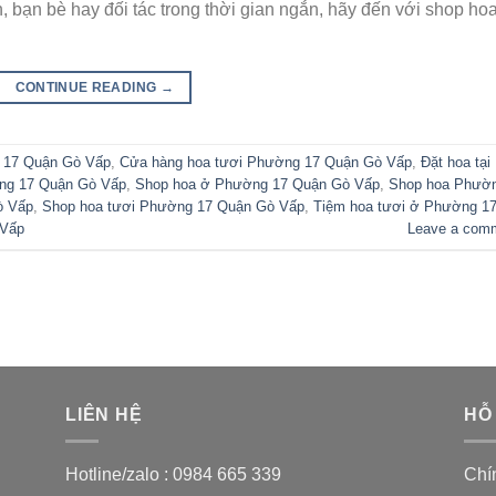
 bạn bè hay đối tác trong thời gian ngắn, hãy đến với shop ho
CONTINUE READING
→
 17 Quận Gò Vấp
,
Cửa hàng hoa tươi Phường 17 Quận Gò Vấp
,
Đặt hoa tại
ờng 17 Quận Gò Vấp
,
Shop hoa ở Phường 17 Quận Gò Vấp
,
Shop hoa Phườ
ò Vấp
,
Shop hoa tươi Phường 17 Quận Gò Vấp
,
Tiệm hoa tươi ở Phường 1
 Vấp
Leave a com
LIÊN HỆ
HỖ
Hotline/zalo :
0984 665 339
Chí