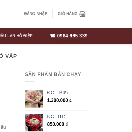
ĐĂNG NHẬP
GIỎ HÀNG
☎ 0984 665 339
ẬU LAN HỒ ĐIỆP
Ò VẤP
SẢN PHẨM BÁN CHẠY
ĐC – B45
1.300.000
₫
ĐC - B15
850.000
₫
Nếu