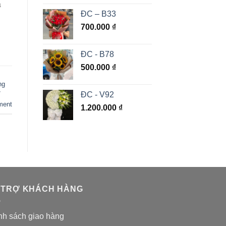
a
ĐC – B33
700.000
₫
ĐC - B78
500.000
₫
ng
ĐC - V92
7
ment
1.200.000
₫
 TRỢ KHÁCH HÀNG
nh sách giao hàng