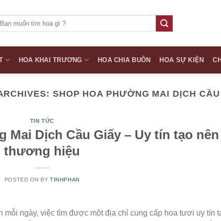
ìm
iếm:
T
HOA KHAI TRƯƠNG
HOA CHIA BUỒN
HOA SỰ KIỆN
CH
ARCHIVES:
SHOP HOA PHƯỜNG MAI DỊCH CẦU
TIN TỨC
 Mai Dịch Cầu Giấy – Uy tín tạo nên
thương hiệu
POSTED ON
BY
TINHPHAN
ỗi ngày, việc tìm được một địa chỉ cung cấp hoa tươi uy tín t