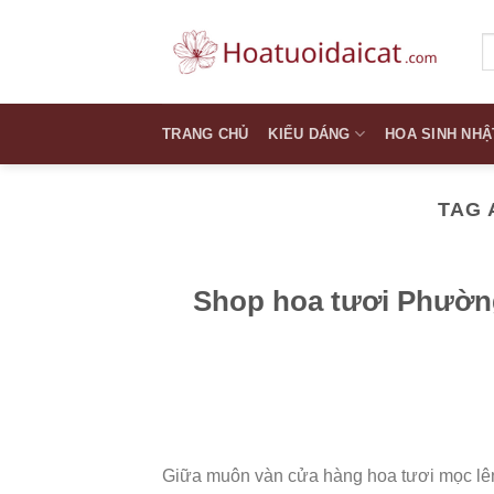
Skip
to
T
k
content
TRANG CHỦ
KIỂU DÁNG
HOA SINH NHẬ
TAG 
Shop hoa tươi Phường
Giữa muôn vàn cửa hàng hoa tươi mọc lên m