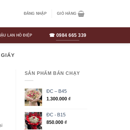
ĐĂNG NHẬP
GIỎ HÀNG
☎ 0984 665 339
ẬU LAN HỒ ĐIỆP
 GIẤY
SẢN PHẨM BÁN CHẠY
ĐC – B45
1.300.000
₫
ĐC - B15
850.000
₫
ại