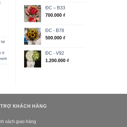
g
ĐC – B33
700.000
₫
ĐC - B78
500.000
₫
tại
ĐC - V92
i ở
ment
1.200.000
₫
 TRỢ KHÁCH HÀNG
nh sách giao hàng