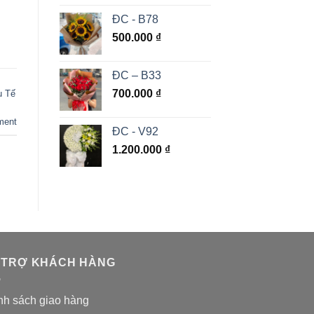
ĐC - B78
500.000
₫
ĐC – B33
700.000
₫
u Tế
ment
ĐC - V92
1.200.000
₫
 TRỢ KHÁCH HÀNG
nh sách giao hàng