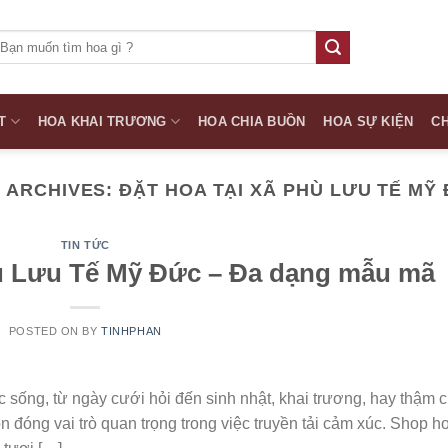
ìm
iếm:
T
HOA KHAI TRƯƠNG
HOA CHIA BUỒN
HOA SỰ KIỆN
CH
 ARCHIVES:
ĐẶT HOA TẠI XÃ PHÙ LƯU TẾ MỸ
TIN TỨC
ù Lưu Tế Mỹ Đức – Đa dạng mẫu mã
POSTED ON
BY
TINHPHAN
sống, từ ngày cưới hỏi đến sinh nhật, khai trương, hay thậm c
n đóng vai trò quan trọng trong việc truyền tải cảm xúc. Shop h