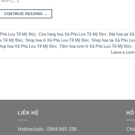
 tươi […]
CONTINUE READING
→
 Phù Lưu Tế Mỹ Đức
,
Cửa hàng hoa Xã Phù Lưu Tế Mỹ Đức
,
Đặt hoa tại Xã
ưu Tế Mỹ Đức
,
Shop hoa ở Xã Phù Lưu Tế Mỹ Đức
,
Shop hoa tại Xã Phù Lư
hop hoa Xã Phù Lưu Tế Mỹ Đức
,
Tiệm hoa tươi ở Xã Phù Lưu Tế Mỹ Đức
,
Leave a com
LIÊN HỆ
HỖ
Hotline/zalo :
0984 665 339
Chí