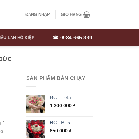
ĐĂNG NHẬP
GIỎ HÀNG
☎ 0984 665 339
ẬU LAN HỒ ĐIỆP
 ĐỨC
SẢN PHẨM BÁN CHẠY
ĐC – B45
1.300.000
₫
ĐC - B15
hí
850.000
₫
oa