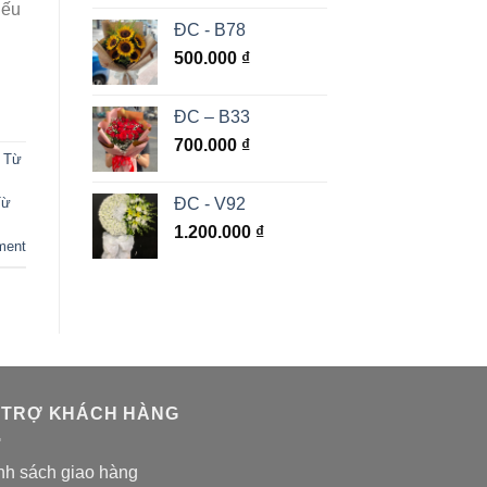
nếu
ĐC - B78
500.000
₫
ĐC – B33
700.000
₫
 Từ
ĐC - V92
Từ
1.200.000
₫
ment
 TRỢ KHÁCH HÀNG
nh sách giao hàng