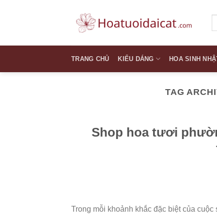
Skip
to
T
k
content
TRANG CHỦ
KIỂU DÁNG
HOA SINH NHẬ
TAG ARCH
Shop hoa tươi phườ
Trong mỗi khoảnh khắc đặc biệt của cuộc 