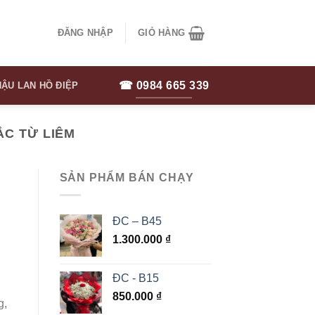
ĐĂNG NHẬP
GIỎ HÀNG
☎ 0984 665 339
ẬU LAN HỒ ĐIỆP
C TỪ LIÊM
SẢN PHẨM BÁN CHẠY
ĐC – B45
1.300.000
₫
ĐC - B15
850.000
₫
g,