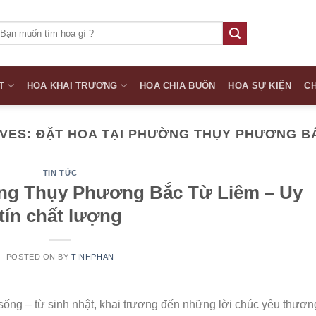
ìm
iếm:
T
HOA KHAI TRƯƠNG
HOA CHIA BUỒN
HOA SỰ KIỆN
CH
IVES:
ĐẶT HOA TẠI PHƯỜNG THỤY PHƯƠNG BẮ
TIN TỨC
ng Thụy Phương Bắc Từ Liêm – Uy
tín chất lượng
POSTED ON
BY
TINHPHAN
sống – từ sinh nhật, khai trương đến những lời chúc yêu thươn